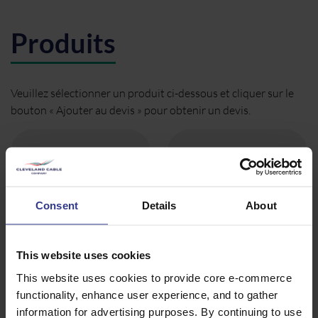
Produits
Veuillez sélectionner un produit ci-dessous et cliquer sur le
bouton « Ajouter au devis » pour obtenir un devis.
Consent
Details
About
CODE
DESCRIPTION
QUANTITÉ/MÈTRES
This website uses cookies
RE2X9275
0,5X3, 50288-
This website uses cookies to provide core e-commerce
AJOUTER AU DEVIS
7, CU XLPE
PiMF LSZH
functionality, enhance user experience, and to gather
ICAT
information for advertising purposes. By continuing to use