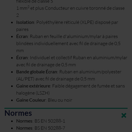
flexible de classe 5
2
1 mm
et plus Conducteur en cuivre toronné de classe
2
Isolation
:
Polyéthylène réticulé (XLPE) disposé par
paires
Écran
:
Ruban en feuille d'aluminium/mylar à paires
blindées individuellement avec fil de drainage de 0,5
mm
Écran
:
Individuel et collectif Ruban en aluminium/mylar
avec fil de drainage de 0,5 mm
Bande globale Écran
:
Ruban en aluminium/polyester
(AL/PET) avec fil de drainage de 0,5 mm
Gaine extérieure
:
Faible dégagement de fumée et sans
halogène (LSZH)
Gaine Couleur
:
Bleu ou noir
Normes
Normes
:
BS EN 50288-1
Normes
:
BS EN 50288-7