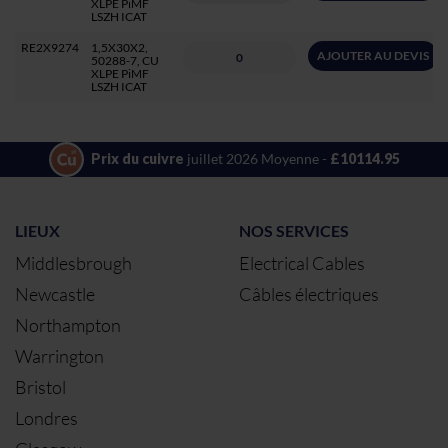
XLPE PiMF
LSZH ICAT
RE2X9274
1,5X30X2,
AJOUTER AU DEVIS
50288-7, CU
XLPE PiMF
LSZH ICAT
Prix du cuivre
juillet 2026 Moyenne -
£10114.95
LIEUX
NOS SERVICES
Middlesbrough
Electrical Cables
Newcastle
Câbles électriques
Northampton
Warrington
Bristol
Londres