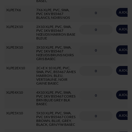
BASEC
XLPE7X6
7X6 XLPE, PVC, SWA,
AJOUTE
PVC 1KV BS5467
BLANCS, NOIRS NOS
XLPE2X10
2X10 XLPE, PVC, SWA,
AJOUTE
PVC 1KV BS5467
NŒUDS MARRON BASE
BLEUE
XLPE3X10
3X10 XLPE, PVC, SWA,
AJOUTE
PVC 1KV BS5467
NŒUDS BRUNS NOIRS
GRIS BASEC
XLPE2EX10
2C+E X 10 XLPE, PVC,
AJOUTE
SWA, PVC, BS5467 ÂMES
MARRON, BLEU,
VERT/JAUNE, NOIR
GAINE BASEC
XLPE4X10
4X10 XLPE, PVC, SWA,
AJOUTE
PVC 1KV BS5467 CORES
BRN BLUE GREY BLK
BASEC
XLPE5X10
5X10 XLPE, PVC, SWA,
AJOUTE
PVC 1KV BS5467 CORES
BROWN, BLUE, GREY,
BLACK, GRN/YW BASEC