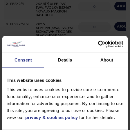
XLPE2X2/5
2X2,5(7) XLPE, PVC,
AJOUTE
SWA, PVC 1KV BS5467
NOYAUX MARRON
BASE BLEUE
XLPE2X2/5ESI
2X2.5
AJOUTE
XLPE,PVC,SWA,PVC,ESI
BS5467 WHITE CORES,
BLACK NOS BASEC
XLPE3X2/5R25
3X2,5(7) XLPE, PVC,
AJOUTE
SWA, PVC 1KV BS5467
CORES BRN BLACK
GREY BASEC 25M REEL
Consent
Details
About
XLPE3X2/5R50
3X2,5(7) XLPE, PVC,
AJOUTE
SWA, PVC 1KV BS5467
50M REEL
This website uses cookies
XLPE3X2/5R100
3X2,5(7) XLPE, PVC,
AJOUTE
SWA, PVC 1KV BS5467
100M REEL
This website uses cookies to provide core e-commerce
functionality, enhance user experience, and to gather
XLPE3X2/5
3X2,5(7) XLPE, PVC,
AJOUTE
SWA, PVC 1KV BS5467
information for advertising purposes. By continuing to use
NŒUDS BRUNS NOIRS
GRIS BASEC
this site, you are agreeing to our use of cookies. Please
view our
privacy & cookies policy
for further details.
XLPE3X2/5ESI
3X2.5
AJOUTE
XLPE,PVC,SWA,PVC,ESI
BS5467 WHITE CORES,
BLACK NOS BASEC