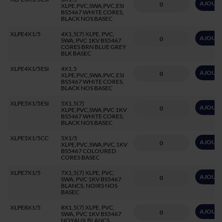
AJOUTE
XLPE,PVC,SWA,PVC,ESI
BS5467 WHITE CORES,
BLACK NOS BASEC
XLPE4X1/5
4X1,5(7) XLPE, PVC,
AJOUTE
SWA, PVC 1KV BS5467
CORES BRN BLUE GREY
BLK BASEC
XLPE4X1/5ESI
4X1.5
AJOUTE
XLPE,PVC,SWA,PVC,ESI
BS5467 WHITE CORES,
BLACK NOS BASEC
XLPE5X1/5ESI
5X1.5(7)
AJOUTE
XLPE,PVC,SWA,PVC 1KV
BS5467 WHITE CORES,
BLACK NOS BASEC
XLPE5X1/5CC
5X1/5
AJOUTE
XLPE,PVC,SWA,PVC,1KV
BS5467 COLOURED
CORES BASEC
XLPE7X1/5
7X1,5(7) XLPE, PVC,
AJOUTE
SWA, PVC 1KV BS5467
BLANCS, NOIRS NOS
BASEC
XLPE8X1/5
8X1,5(7) XLPE, PVC,
AJOUTE
SWA, PVC 1KV BS5467
NOYAUX BLANCS,