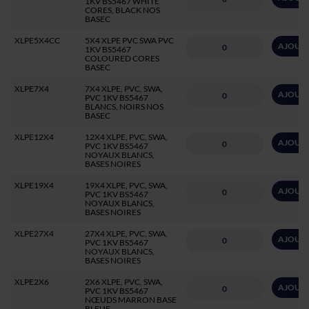
1KV BS5467 WHITE
CORES, BLACK NOS
BASEC
XLPE5X4CC
5X4 XLPE PVC SWA PVC
AJOUTE
1KV BS5467
COLOURED CORES
BASEC
XLPE7X4
7X4 XLPE, PVC, SWA,
AJOUTE
PVC 1KV BS5467
BLANCS, NOIRS NOS
BASEC
XLPE12X4
12X4 XLPE, PVC, SWA,
AJOUTE
PVC 1KV BS5467
NOYAUX BLANCS,
BASES NOIRES
XLPE19X4
19X4 XLPE, PVC, SWA,
AJOUTE
PVC 1KV BS5467
NOYAUX BLANCS,
BASES NOIRES
XLPE27X4
27X4 XLPE, PVC, SWA,
AJOUTE
PVC 1KV BS5467
NOYAUX BLANCS,
BASES NOIRES
XLPE2X6
2X6 XLPE, PVC, SWA,
AJOUTE
PVC 1KV BS5467
NŒUDS MARRON BASE
BLEUE