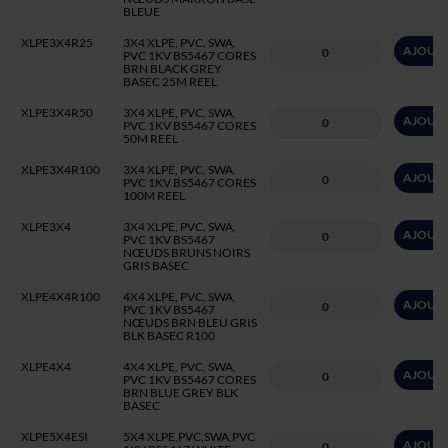
BLEUE
XLPE3X4R25
3X4 XLPE, PVC, SWA,
AJOUTE
PVC 1KV BS5467 CORES
BRN BLACK GREY
BASEC 25M REEL
XLPE3X4R50
3X4 XLPE, PVC, SWA,
AJOUTE
PVC 1KV BS5467 CORES
50M REEL
XLPE3X4R100
3X4 XLPE, PVC, SWA,
AJOUTE
PVC 1KV BS5467 CORES
100M REEL
XLPE3X4
3X4 XLPE, PVC, SWA,
AJOUTE
PVC 1KV BS5467
NŒUDS BRUNS NOIRS
GRIS BASEC
XLPE4X4R100
4X4 XLPE, PVC, SWA,
AJOUTE
PVC 1KV BS5467
NŒUDS BRN BLEU GRIS
BLK BASEC R100
XLPE4X4
4X4 XLPE, PVC, SWA,
AJOUTE
PVC 1KV BS5467 CORES
BRN BLUE GREY BLK
BASEC
XLPE5X4ESI
5X4 XLPE,PVC,SWA,PVC
AJOUTE