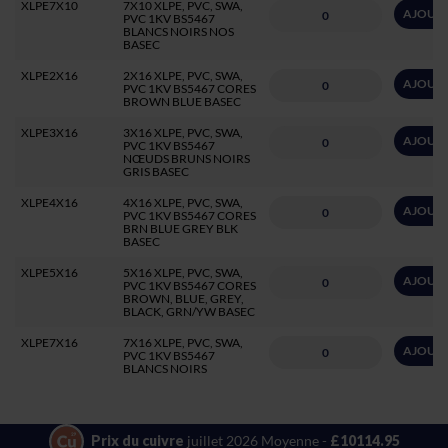
XLPE7X10
7X10 XLPE, PVC, SWA,
AJOUTE
PVC 1KV BS5467
BLANCS NOIRS NOS
BASEC
XLPE2X16
2X16 XLPE, PVC, SWA,
AJOUTE
PVC 1KV BS5467 CORES
BROWN BLUE BASEC
XLPE3X16
3X16 XLPE, PVC, SWA,
AJOUTE
PVC 1KV BS5467
NŒUDS BRUNS NOIRS
GRIS BASEC
XLPE4X16
4X16 XLPE, PVC, SWA,
AJOUTE
PVC 1KV BS5467 CORES
BRN BLUE GREY BLK
BASEC
XLPE5X16
5X16 XLPE, PVC, SWA,
AJOUTE
PVC 1KV BS5467 CORES
BROWN, BLUE, GREY,
BLACK, GRN/YW BASEC
XLPE7X16
7X16 XLPE, PVC, SWA,
AJOUTE
PVC 1KV BS5467
BLANCS NOIRS
Prix du cuivre
juillet 2026 Moyenne -
£10114.95