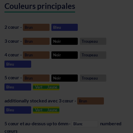
Couleurs principales
2 cœur -
Brun
Bleu
3 cœur -
Brun
Noir
Troupeau
4 cœur -
Brun
Noir
Troupeau
Bleu
5 cœur -
Brun
Noir
Troupeau
Bleu
Vert
Jaune
additionally stocked avec 3 cœur -
Brun
Bleu
Vert
Jaune
5 cœur et au-dessus up to 6mm -
numbered
Blanc
cœurs