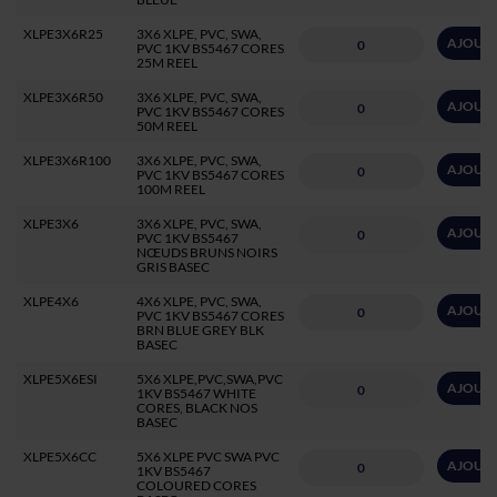
XLPE3X6R25
3X6 XLPE, PVC, SWA,
AJOUTE
PVC 1KV BS5467 CORES
25M REEL
XLPE3X6R50
3X6 XLPE, PVC, SWA,
AJOUTE
PVC 1KV BS5467 CORES
50M REEL
XLPE3X6R100
3X6 XLPE, PVC, SWA,
AJOUTE
PVC 1KV BS5467 CORES
100M REEL
XLPE3X6
3X6 XLPE, PVC, SWA,
AJOUTE
PVC 1KV BS5467
NŒUDS BRUNS NOIRS
GRIS BASEC
XLPE4X6
4X6 XLPE, PVC, SWA,
AJOUTE
PVC 1KV BS5467 CORES
BRN BLUE GREY BLK
BASEC
XLPE5X6ESI
5X6 XLPE,PVC,SWA,PVC
AJOUTE
1KV BS5467 WHITE
CORES, BLACK NOS
BASEC
XLPE5X6CC
5X6 XLPE PVC SWA PVC
AJOUTE
1KV BS5467
COLOURED CORES