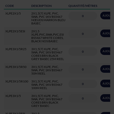
CODE
DESCRIPTION
QUANTITÉ/MÈTRES
XLPE2X1/5
2X1,5(7) XLPE, PVC,
AJOUTE
SWA, PVC 1KV BS5467
NŒUDS MARRON BLEU
BASEC
XLPE2X1/5ESI
2X1.5
AJOUTE
XLPE,PVC,SWA,PVC,ESI
BS5467 WHITE CORES,
BLACK NOS BASEC
XLPE3X1/5R25
3X1,5(7) XLPE, PVC,
AJOUTE
SWA, PVC 1KV BS5467
CORES BRN BLACK
GREY BASEC 25M REEL
XLPE3X1/5R50
3X1,5(7) XLPE, PVC,
AJOUTE
SWA, PVC 1KV BS5467
50M REEL
XLPE3X1/5R100
3X1,5(7) XLPE, PVC,
AJOUTE
SWA, PVC 1KV BS5467
100M REEL
XLPE3X1/5
3X1,5(7) XLPE, PVC,
AJOUTE
SWA, PVC 1KV BS5467
CORES BRN BLACK
GREY BASEC
XLPE3X1/5ESI
3X1.5