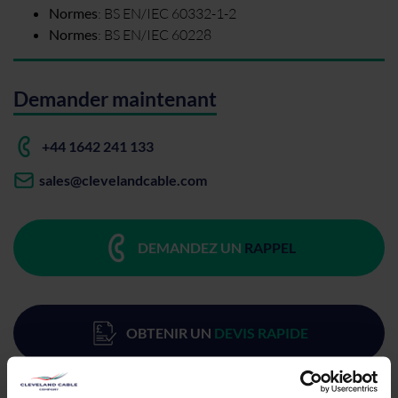
Normes
:
BS EN/IEC 60332-1-2
Normes
:
BS EN/IEC 60228
Demander maintenant
+44 1642 241 133
sales@clevelandcable.com
DEMANDEZ UN
RAPPEL
OBTENIR UN
DEVIS RAPIDE