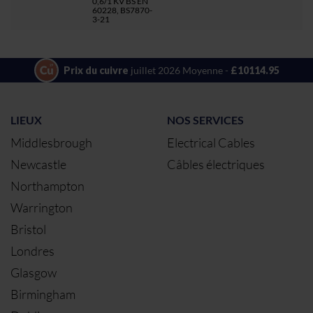
0,6/1 KV BS EN
60228, BS7870-
3-21
Prix du cuivre
juillet 2026 Moyenne -
£10114.95
LIEUX
NOS SERVICES
Middlesbrough
Electrical Cables
Newcastle
Câbles électriques
Northampton
Warrington
Bristol
Londres
Glasgow
Birmingham