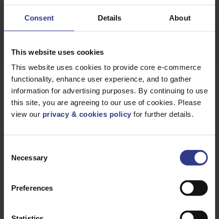
TÉLÉCHARGER
FICHE TECHNIQUE
Consent
Details
About
This website uses cookies
This website uses cookies to provide core e-commerce
functionality, enhance user experience, and to gather
Produits
information for advertising purposes. By continuing to use
this site, you are agreeing to our use of cookies. Please
view our
privacy & cookies policy
for further details.
Veuillez sélectionner un produit ci-dessous et cliquer sur le
bouton « Ajouter au devis » pour obtenir un devis.
Consent
Necessary
Selection
Preferences
Statistics