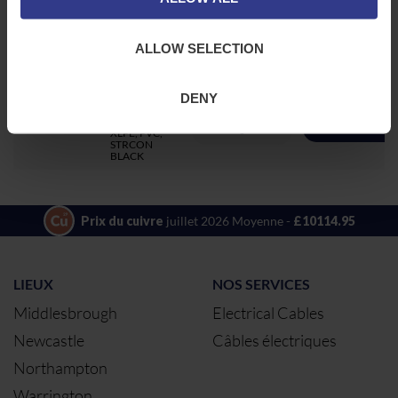
AJOUTER AU DEV
XLPE, PVC,
STRCON
BLACK
ALLOW SELECTION
35STRCONAL
1X35, ALU,
AJOUTER AU DEV
XLPE, PVC,
STRCON
BLACK
DENY
3X35STRCONAL
3X35, ALU,
AJOUTER AU DEV
XLPE, PVC,
STRCON
BLACK
Prix du cuivre
juillet 2026 Moyenne -
£10114.95
LIEUX
NOS SERVICES
Middlesbrough
Electrical Cables
Newcastle
Câbles électriques
Northampton
Warrington