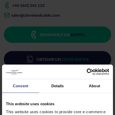
+44 1642 241 133
sales@clevelandcable.com
DEMANDEZ UN
RAPPEL
OBTENIR UN
DEVIS RAPIDE
TÉLÉCHARGER
FICHE TECHNIQUE
Consent
Details
About
This website uses cookies
This website uses cookies to provide core e-commerce