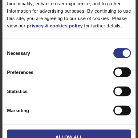
functionality, enhance user experience, and to gather
information for advertising purposes. By continuing to use
Produits
this site, you are agreeing to our use of cookies. Please
view our
privacy & cookies policy
for further details.
Veuillez sélectionner un produit ci-dessous et cliquer sur le
bouton « Ajouter au devis » pour obtenir un devis.
Consent
Necessary
Selection
Preferences
Statistics
CODE
DESCRIPTION
QUANTITÉ/MÈTRES
Marketing
25STRCONAL
1X25, ALU,
AJOUTER AU DEV
XLPE, PVC,
STRCON
BLACK
ALLOW ALL
3X25STRCONAL
3X25, ALU,