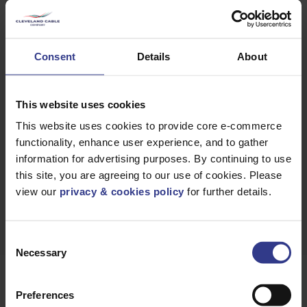
DEMANDEZ UN
RAPPEL
Consent
Details
About
This website uses cookies
OBTENIR UN
DEVIS RAPIDE
This website uses cookies to provide core e-commerce
functionality, enhance user experience, and to gather
information for advertising purposes. By continuing to use
this site, you are agreeing to our use of cookies. Please
TÉLÉCHARGER
FICHE TECHNIQUE
view our
privacy & cookies policy
for further details.
Consent
Necessary
Selection
Produits
Preferences