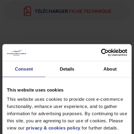
TÉLÉCHARGER
FICHE TECHNIQUE
Produits
Consent
Details
About
Veuillez sélectionner un produit ci-dessous et cliquer sur le
This website uses cookies
bouton « Ajouter au devis » pour obtenir un devis.
This website uses cookies to provide core e-commerce
functionality, enhance user experience, and to gather
information for advertising purposes. By continuing to use
this site, you are agreeing to our use of cookies. Please
view our
privacy & cookies policy
for further details.