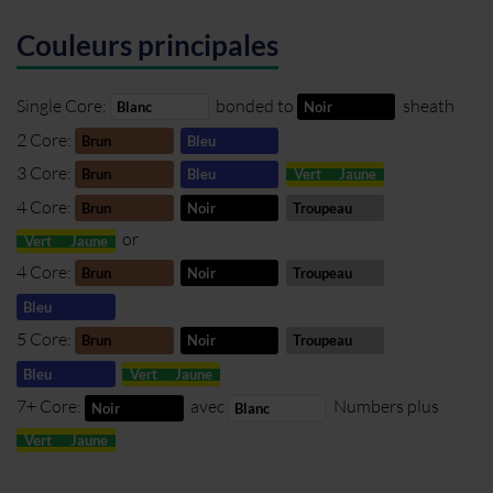
Couleurs principales
Single Core:
bonded to
sheath
Blanc
Noir
2 Core:
Brun
Bleu
3 Core:
Brun
Bleu
Vert
Jaune
4 Core:
Brun
Noir
Troupeau
or
Vert
Jaune
4 Core:
Brun
Noir
Troupeau
Bleu
5 Core:
Brun
Noir
Troupeau
Bleu
Vert
Jaune
7+ Core:
avec
Numbers plus
Noir
Blanc
Vert
Jaune