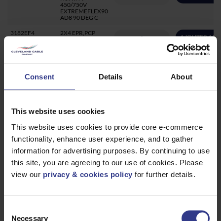
450/750V
EXTREMEFLEX90
AD8 90 DEG C
3182EF4
2X4 EPR,PCP
AJOUTER AU 
H07RN-F
450/750V
EXTREMEFLEX90
AD8 90 DEG C
3183EF4
3X4 EPR, PCP
Consent
Details
About
AJOUTER AU 
H07RN-F
450/750 V
EXTREMEFLEX90
AD8 90 °C
This website uses cookies
3183EF4R100
3X4 EPR, CPE
AJOUTER AU 
H07RN-F
This website uses cookies to provide core e-commerce
450/750V
EXTREMEFLEX90
functionality, enhance user experience, and to gather
AD8 90 DEG C
100M REEL
information for advertising purposes. By continuing to use
this site, you are agreeing to our use of cookies. Please
3184EF4
4X4 EPR, PCP
AJOUTER AU 
H07RN-F
view our
privacy & cookies policy
for further details.
450/750 V
EXTREMEFLEX90
AD8 90 °C
3185EF4
5X4 EPR, PCP
AJOUTER AU 
Consent
H07RN-F
450/750 V
Necessary
Selection