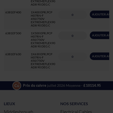
EXTREMEFLEX90
AD8 90 DEG C
6381EF400
1X400 EPR,PCP
AJOUTER AU 
H07RN-F
450/750V
EXTREMEFLEX90
AD8 90 DEG C
6381EF500
1X500 EPR,PCP
AJOUTER AU 
H07RN-F
450/750V
EXTREMEFLEX90
AD8 90 DEG C
6381EF630
1X630 EPR,PCP
AJOUTER AU 
H07RN-F
450/750V
EXTREMEFLEX90
AD8 90 DEG C
Prix du cuivre
juillet 2026 Moyenne -
£10114.95
LIEUX
NOS SERVICES
Middlesbrough
Electrical Cables