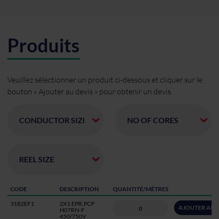
Produits
Veuillez sélectionner un produit ci-dessous et cliquer sur le
bouton « Ajouter au devis » pour obtenir un devis.
CODE
DESCRIPTION
QUANTITÉ/MÈTRES
3182EF1
2X1 EPR,PCP
AJOUTER AU 
H07RN-F
450/750V