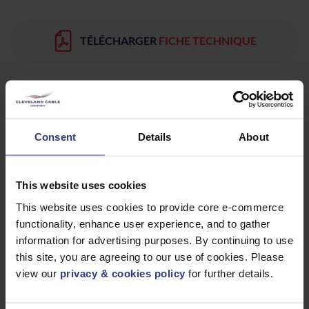
TÉLÉCHARGER
FICHE TECHNIQUE
Consent
Details
About
Produits
This website uses cookies
Veuillez sélectionner un produit ci-dessous et cliquer sur le
This website uses cookies to provide core e-commerce
bouton « Ajouter au devis » pour obtenir un devis.
functionality, enhance user experience, and to gather
information for advertising purposes. By continuing to use
this site, you are agreeing to our use of cookies. Please
view our
privacy & cookies policy
for further details.
CODE
DESCRIPTION
QUANTITÉ/MÈTRES