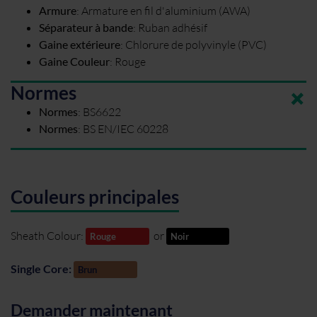
Armure
:
Armature en fil d'aluminium (AWA)
Séparateur à bande
:
Ruban adhésif
Gaine extérieure
:
Chlorure de polyvinyle (PVC)
Gaine Couleur
:
Rouge
Normes
Normes
:
BS6622
Normes
:
BS EN/IEC 60228
Couleurs principales
Sheath Colour:
or
Rouge
Noir
Single Core:
Brun
Demander maintenant