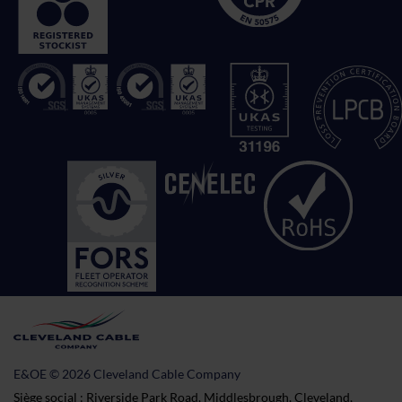
E&OE © 2026 Cleveland Cable Company
Siège social : Riverside Park Road, Middlesbrough, Cleveland,