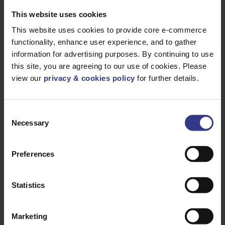
ROUGE
BS6622,
This website uses cookies
STABILISÉ
AUX UV,
ISOLATION
This website uses cookies to provide core e-commerce
FACILE À
DÉPOURRIR
functionality, enhance user experience, and to gather
information for advertising purposes. By continuing to use
10002
1X70 CU,
AJOUTER AU DEVIS
XLPE, CTS,
this site, you are agreeing to our use of cookies. Please
PVC, AWA,
PVC11KV RED
view our
privacy & cookies policy
for further details.
BS6622,
STABILISÉ
AUX UV,
ISOLATION
FACILE À
Consent
DÉPOURRIR
Necessary
Selection
10003
1X95 CU,
AJOUTER AU DEVIS
XLPE, CTS,
PVC, AWA,
PVC 11KV
Preferences
ROUGE
BS6622,
STABILISÉ
AUX UV,
ISOLATION
Statistics
FACILE À
DÉPOURRIR
10004
1X120 CU,
AJOUTER AU DEVIS
Marketing
XLPE, CTS,
PVC, AWA,