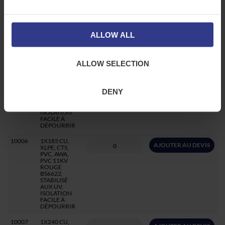
PVC, 11KV
ROUGE
BS6622,
STABILISÉ
AUX UV,
ALLOW ALL
ISOLATION
FACILE À
DÉPOURRIR
ALLOW SELECTION
10005
1X150 CU,
AJOUTER AU DEVIS
XLPE, CTS,
PVC, AWA,
PVC 11KV
DENY
RED BS6622,
STABILISÉ
AUX UV,
ISOLATION
FACILE À
DÉPOURRIR
10006
1X185 CU,
AJOUTER AU DEVIS
XLPE, CTS,
PVC, AWA,
PVC 11KV
ROUGE
BS6622,
STABILISÉ
AUX UV,
ISOLATION
FACILE À
DÉPOURRIR
10007
1X240 CU,