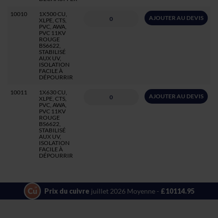
10010
1X500 CU,
AJOUTER AU DEVIS
XLPE, CTS,
PVC, AWA,
PVC 11KV
ROUGE
BS6622,
STABILISÉ
AUX UV,
ISOLATION
FACILE À
DÉPOURRIR
10011
1X630 CU,
AJOUTER AU DEVIS
XLPE, CTS,
PVC, AWA,
PVC 11KV
ROUGE
BS6622,
STABILISÉ
AUX UV,
ISOLATION
FACILE À
DÉPOURRIR
Prix du cuivre
juillet 2026 Moyenne -
£10114.95