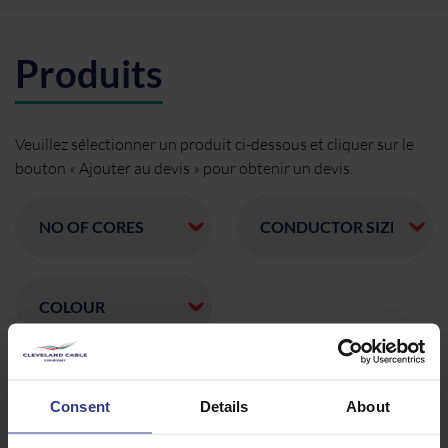
Produits
Veuillez sélectionner un produit ci-dessous et cliquer sur le
bouton « Ajouter au devis » pour obtenir un devis.
CODE
DESCRIPTION
QUANTITÉ/MÈTRES
10001
1X50 CU,
Consent
Details
About
AJOUTER AU DEVIS
XLPE, CTS,
PVC, AWA,
PVC 11 kV