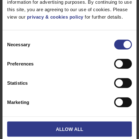
information for advertising purposes. By continuing to use
this site, you are agreeing to our use of cookies. Please
view our
privacy & cookies policy
for further details.
CODE
DESCRIPTION
QUANTITÉ/MÈTRES
Consent
11KVN2XS2Y1X35
N2XS2Y 1X35
AJOUTER AU 
Necessary
11KV XLPE
Selection
CWS HCT PE
MV IEC
60332-1-2
Preferences
11KVN2XS2Y1X50
N2XS2Y 1X50
AJOUTER AU 
11KV XLPE
CWS HCT PE
MV IEC
Statistics
60332-1-2
11KVN2XS2Y1X70
N2XS2Y 1X70
AJOUTER AU 
11KV XLPE
CWS HCT PE
Marketing
MV IEC
60332-1-2
11KVN2XS2Y1X95
N2XS2Y 1X95
AJOUTER AU 
11KV XLPE
CWS HCT PE
ALLOW ALL
MV IEC
60332-1-2