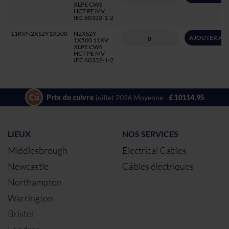
XLPE CWS
HCT PE MV
IEC 60332-1-2
11KVN2XS2Y1X500
N2XS2Y
AJOUTER AU 
1X500 11KV
XLPE CWS
HCT PE MV
IEC 60332-1-2
Prix du cuivre
juillet 2026 Moyenne -
£10114.95
LIEUX
NOS SERVICES
Middlesbrough
Electrical Cables
Newcastle
Câbles électriques
Northampton
Warrington
Bristol