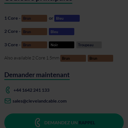
1 Core -
or
Brun
Bleu
2 Core -
Brun
Bleu
3 Core -
Brun
Noir
Troupeau
Also available 2 Core 1.5mm
Brun
Brun
Demander maintenant
+44 1642 241 133
sales@clevelandcable.com
DEMANDEZ UN
RAPPEL