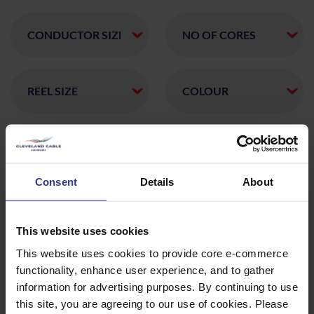
CODE
DESCRIPTION
QUANTITÉ/MÈTRES
6241Y1BR
6241Y1
AJOUTER AU DEV
BROWN
CORE GREY
Consent
Details
About
SHEATH
BS6004:12
BASEC
6242Y1BRBR
6242Y1
AJOUTER AU DEV
This website uses cookies
BS6004:12
BROWN
BROWN
This website uses cookies to provide core e-commerce
BASEC 100M
REEL
functionality, enhance user experience, and to gather
information for advertising purposes. By continuing to use
6242Y1
6242Y1
AJOUTER AU DEV
BS6004:12
this site, you are agreeing to our use of cookies. Please
BASEC GRIS