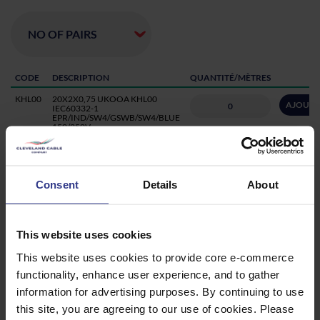
CODE
DESCRIPTION
QUANTITÉ/MÈTRES
KHL00
20X2X0,75 UKOOA KHL00
AJOUTE
IEC60332-1
EPR/IND/SW4/GSWB/SW4/BLUE
150/250V
KHK00
12X2X0,75 UKOOA KHK00
AJOUTE
IEC60332-1
EPR/IND/SW4/GSWB/SW4/BLUE
150/250V
Consent
Details
About
KHJ00
7X2X0,75 UKOOA KHJ00
AJOUTE
IEC60332-1
EPR/IND/SW4/GSWB/SW4/BLUE
150/250V
This website uses cookies
KHH00
3X2X0,75 UKOOA KHH00
AJOUTE
This website uses cookies to provide core e-commerce
IEC60332-1 EPR, INDIVIDUAL
SCREEN, SW4, GSWB, SW4 BLUE
functionality, enhance user experience, and to gather
150/250V
information for advertising purposes. By continuing to use
KKL00
20X2X0,75 UKOOA KKL00
AJOUTE
this site, you are agreeing to our use of cookies. Please
IEC60332-1
EPR/IND/SW4/GSWB/SW4/GREY