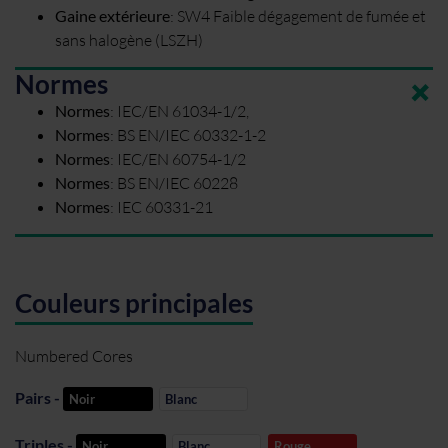
Gaine extérieure
:
SW4 Faible dégagement de fumée et
sans halogène (LSZH)
Normes
Normes
:
IEC/EN 61034-1/2,
Normes
:
BS EN/IEC 60332-1-2
Normes
:
IEC/EN 60754-1/2
Normes
:
BS EN/IEC 60228
Normes
:
IEC 60331-21
Couleurs principales
Numbered Cores
Pairs -
Noir
Blanc
Triples -
Noir
Blanc
Rouge