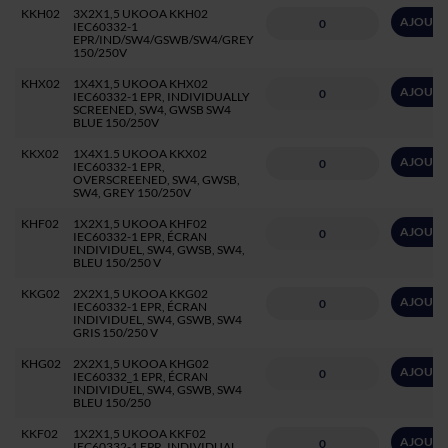
KKH02
3X2X1,5 UKOOA KKH02
AJOUTE
IEC60332-1
EPR/IND/SW4/GSWB/SW4/GREY
150/250V
KHX02
1X4X1,5 UKOOA KHX02
AJOUTE
IEC60332-1 EPR, INDIVIDUALLY
SCREENED, SW4, GWSB SW4
BLUE 150/250V
KKX02
1X4X1.5 UKOOA KKX02
AJOUTE
IEC60332-1 EPR,
OVERSCREENED, SW4, GWSB,
SW4, GREY 150/250V
KHF02
1X2X1,5 UKOOA KHF02
AJOUTE
IEC60332-1 EPR, ÉCRAN
INDIVIDUEL, SW4, GWSB, SW4,
BLEU 150/250 V
KKG02
2X2X1,5 UKOOA KKG02
AJOUTE
IEC60332-1 EPR, ÉCRAN
INDIVIDUEL, SW4, GSWB, SW4
GRIS 150/250 V
KHG02
2X2X1,5 UKOOA KHG02
AJOUTE
IEC60332_1 EPR, ÉCRAN
INDIVIDUEL, SW4, GSWB, SW4
BLEU 150/250
KKF02
1X2X1,5 UKOOA KKF02
AJOUTE
IEC60332-1 EPR, INDIVIDUAL