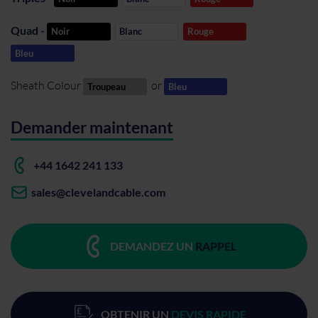
Quad -
Noir
Blanc
Rouge
Bleu
Sheath Colour
or
Troupeau
Bleu
Demander maintenant
+44 1642 241 133
sales@clevelandcable.com
DEMANDEZ UN
RAPPEL
OBTENIR UN
DEVIS RAPIDE