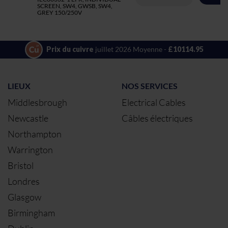
SCREEN, SW4, GWSB, SW4,
GREY 150/250V
Prix du cuivre
juillet 2026 Moyenne -
£10114.95
LIEUX
NOS SERVICES
Middlesbrough
Electrical Cables
Newcastle
Câbles électriques
Northampton
Warrington
Bristol
Londres
Glasgow
Birmingham