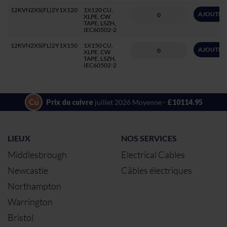
12KVN2XS(FL)2Y1X120
1X120 CU,
AJOUTER 
XLPE, CW
TAPE, LSZH,
IEC60502-2
12KVN2XS(FL)2Y1X150
1X150 CU,
AJOUTER 
XLPE, CW
TAPE, LSZH,
IEC60502-2
Prix du cuivre
juillet 2026 Moyenne -
£10114.95
LIEUX
NOS SERVICES
Middlesbrough
Electrical Cables
Newcastle
Câbles électriques
Northampton
Warrington
Bristol