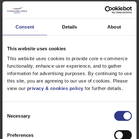
sales@clevelandcable.com
Consent
Details
About
DEMANDEZ UN
RAPPEL
This website uses cookies
This website uses cookies to provide core e-commerce
OBTENIR UN
DEVIS RAPIDE
functionality, enhance user experience, and to gather
information for advertising purposes. By continuing to use
this site, you are agreeing to our use of cookies. Please
view our
privacy & cookies policy
for further details.
TÉLÉCHARGER
FICHE TECHNIQUE
Consent
Necessary
Selection
Preferences