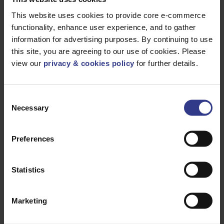
This website uses cookies to provide core e-commerce
functionality, enhance user experience, and to gather
Veuillez sélectionner un produit ci-dessous et cliquer sur le
information for advertising purposes. By continuing to use
bouton « Ajouter au devis » pour obtenir un devis.
this site, you are agreeing to our use of cookies. Please
view our
privacy & cookies policy
for further details.
Consent
CODE
Necessary
DESCRIPTION
QUANTITÉ/MÈTRES
Selection
18/30N2XSY1X50
1X50 CU, SCR,
AJOUTER AU 
XLPE, SCR,
CWT, PVC
Preferences
IEC60502-2
18/30N2XSY1X70
1X70CU, SCR,
AJOUTER AU 
XLPE,
Statistics
SCR,CWT, PVC
IEC60502-2
18/30N2XSY1X95
1X95CU, SCR,
AJOUTER AU 
XLPE, SCR,
Marketing
CWT, PVC
IEC60502-2