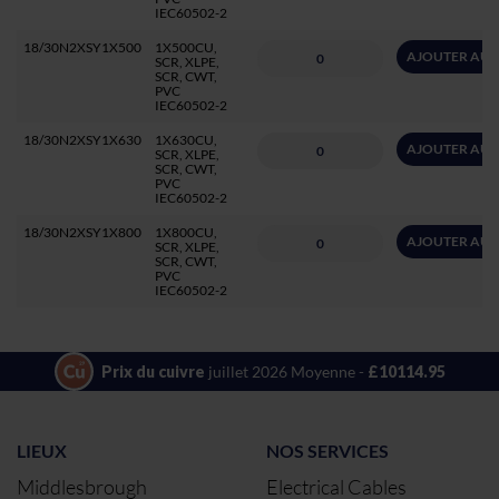
IEC60502-2
18/30N2XSY1X500
1X500CU,
AJOUTER AU 
SCR, XLPE,
SCR, CWT,
PVC
IEC60502-2
18/30N2XSY1X630
1X630CU,
AJOUTER AU 
SCR, XLPE,
SCR, CWT,
PVC
IEC60502-2
18/30N2XSY1X800
1X800CU,
AJOUTER AU 
SCR, XLPE,
SCR, CWT,
PVC
IEC60502-2
Prix du cuivre
juillet 2026 Moyenne -
£10114.95
LIEUX
NOS SERVICES
Middlesbrough
Electrical Cables