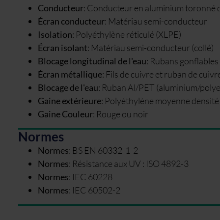
Conducteur
:
Conducteur en aluminium toronné d
Écran conducteur
:
Matériau semi-conducteur
Isolation
:
Polyéthylène réticulé (XLPE)
Écran isolant
:
Matériau semi-conducteur (collé)
Blocage longitudinal de l'eau
:
Rubans gonflables
Écran métallique
:
Fils de cuivre et ruban de cuivr
Blocage de l'eau
:
Ruban Al/PET (aluminium/polyest
Gaine extérieure
:
Polyéthylène moyenne densit
Gaine Couleur
:
Rouge ou noir
Normes
Normes
:
BS EN 60332-1-2
Normes
:
Résistance aux UV : ISO 4892-3
Normes
:
IEC 60228
Normes
:
IEC 60502-2