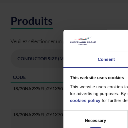
Produits
Veuillez sélectionner un produit ci-dessous et cliquer s
Consent
CODE
DESCRIPTION
This website uses cookies
This website uses cookies to
18/30NA2XS(FL)2Y1X50
1X50, XLPE, AL, CW TAPE, 
for advertising purposes. By 
cookies policy
for further det
Consent
18/30NA2XS(FL)2Y1X70
1X70, XLPE, AL, CW TAPE, 
Necessary
Selection