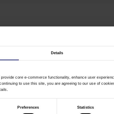
ur le bouton « Ajouter au devis » pour obtenir un devis.
Details
 provide core e-commerce functionality, enhance user experience
MDPE, IEC60502-2
continuing to use this site, you are agreeing to our use of cooki
ails.
MDPE, IEC60502-2
Preferences
Statistics