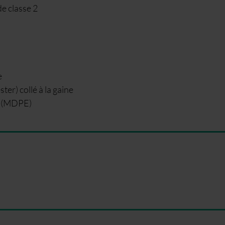
e classe 2
e
er) collé à la gaine
é (MDPE)