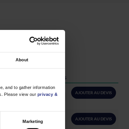
About
QUANTITÉ/MÈTRES
, and to gather information
AJOUTER AU DEVIS
es. Please view our
privacy &
AJOUTER AU DEVIS
Marketing