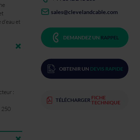
une
sales@clevelandcable.com
et
 d'eau et
DEMANDEZ UN
RAPPEL
OBTENIR UN
DEVIS RAPIDE
teur :
FICHE
TÉLÉCHARGER
TECHNIQUE
: 250