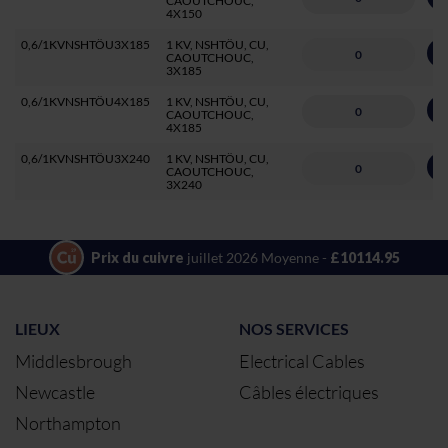
CAOUTCHOUC,
4X150
0,6/1KVNSHTÖU3X185
1 KV, NSHTÖU, CU,
A
CAOUTCHOUC,
3X185
0,6/1KVNSHTÖU4X185
1 KV, NSHTÖU, CU,
A
CAOUTCHOUC,
4X185
0,6/1KVNSHTÖU3X240
1 KV, NSHTÖU, CU,
A
CAOUTCHOUC,
3X240
Prix du cuivre
juillet 2026 Moyenne -
£10114.95
LIEUX
NOS SERVICES
Middlesbrough
Electrical Cables
Newcastle
Câbles électriques
Northampton