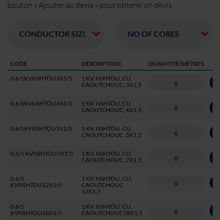
bouton « Ajouter au devis » pour obtenir un devis.
CODE
DESCRIPTION
QUANTITÉ/MÈTRES
0,6/1KVNSHTÖU3X1/5
1 KV, NSHTÖU, CU,
A
CAOUTCHOUC, 3X1,5
0,6/1KVNSHTÖU4X1/5
1 KV, NSHTÖU, CU,
A
CAOUTCHOUC, 4X1,5
0,6/1KVNSHTÖU5X1/5
1 KV, NSHTÖU, CU,
A
CAOUTCHOUC, 5X1,5
0,6/1 KVNSHTÖU7X1/5
1 KV, NSHTÖU, CU,
A
CAOUTCHOUC, 7X1,5
0,6/1
1 KV, NSHTÖU, CU,
A
KVNSHTÖU12X1/5
CAOUTCHOUC,
12X1,5
0,6/1
1 KV, NSHTÖU, CU,
A
KVNSHTÖU18X1/5
CAOUTCHOUC18X1,5