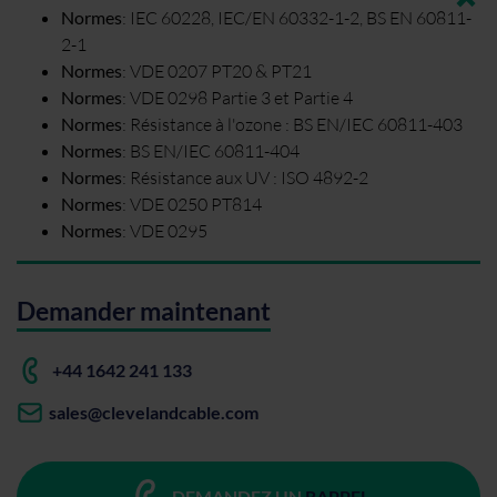
Normes
:
IEC 60228, IEC/EN 60332-1-2, BS EN 60811-
2-1
Normes
:
VDE 0207 PT20 & PT21
Normes
:
VDE 0298 Partie 3 et Partie 4
Normes
:
Résistance à l'ozone : BS EN/IEC 60811-403
Normes
:
BS EN/IEC 60811-404
Normes
:
Résistance aux UV : ISO 4892-2
Normes
:
VDE 0250 PT814
Normes
:
VDE 0295
Demander maintenant
+44 1642 241 133
sales@clevelandcable.com
DEMANDEZ UN
RAPPEL