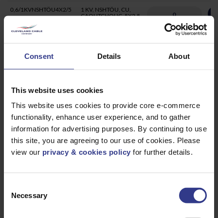
0,6/1KVNSHTÖU4X2/5
1 KV, NSHTÖU, CU,
A
CAOUTCHOUC, 5X2,5
0,6/1 KVNSHTÖU7X2/5
1 KV, NSHTÖU, CU,
A
CAOUTCHOUC, 7X2,5
Consent
Details
About
0,6/1
1 KV, NSHTÖU, CU,
A
KVNSHTÖU12X2/5
CAOUTCHOUC,
12X2,5
0,6/1KVNSHTÖU18X2/5
1 KV, NSHTÖU, CU,
This website uses cookies
A
CAOUTCHOUC,
18X2,5
This website uses cookies to provide core e-commerce
0,6/1 KVNSHTÖU7X2/5
1 KV, NSHTÖU, CU,
functionality, enhance user experience, and to gather
A
CAOUTCHOUC,
24X2,5
information for advertising purposes. By continuing to use
this site, you are agreeing to our use of cookies. Please
0,6/1KVNSHTÖU30X2/5
1 KV, NSHTÖU, CU,
A
CAOUTCHOUC,
view our
privacy & cookies policy
for further details.
30X2,5
0,6/1KVNSHTÖU36X2/5
1 KV, NSHTÖU, CU,
A
CAOUTCHOUC,
36X2,5
Consent
Necessary
Selection
0,6/1KVNSHTÖU42X2/5
1 KV, NSHTÖU, CU,
A
CAOUTCHOUC,
42X2,5