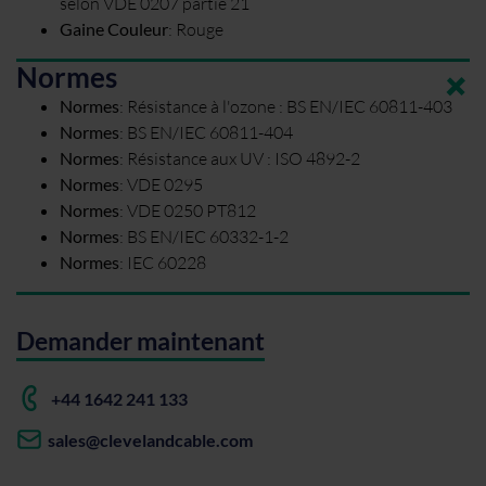
selon VDE 0207 partie 21
Gaine Couleur
:
Rouge
Normes
Normes
:
Résistance à l'ozone : BS EN/IEC 60811-403
Normes
:
BS EN/IEC 60811-404
Normes
:
Résistance aux UV : ISO 4892-2
Normes
:
VDE 0295
Normes
:
VDE 0250 PT812
Normes
:
BS EN/IEC 60332-1-2
Normes
:
IEC 60228
Demander maintenant
+44 1642 241 133
sales@clevelandcable.com