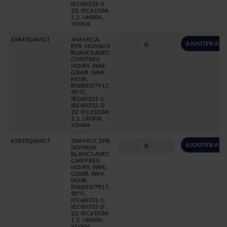
IEC60332-3-
22, IEC61034-
1,2, UK00A,
YD304
6584TQ4MGT
4X4 MICA,
AJOUTER AU 
EPR, NOYAUX
BLANCS AVEC
CHIFFRES
NOIRS, SW4,
GSWB, SW4,
NOIR,
BS6883/7917,
90 °C,
IEC60331-1,
IEC60332-3-
22, IEC61034-
1,2, UK00A,
YD404
6583TQ6MGT
3X6 MGT, EPR,
AJOUTER AU 
NOYAUX
BLANCS AVEC
CHIFFRES
NOIRS, SW4,
GSWB, SW4,
NOIR,
BS6883/7917,
90 °C,
IEC60331-1,
IEC60332-3-
22, IEC61034-
1,2, UK00A,
YD306