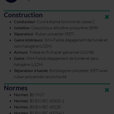
Construction
Conducteur
:
Cuivre étamé toronné de classe 2
Isolation
:
Caoutchouc éthylène-propylène (EPR)
Séparateur
:
Ruban polyester (PET)
Gaine intérieure
:
SW4 Faible dégagement de fumée et
sans halogène (LSZH)
Armure
:
Tresse en fil d'acier galvanisé (GSWB)
Gaine
:
SW4 Faible dégagement de fumée et sans
halogène (LSZH)
Séparateur à bande
:
Enrobage en polyester (PET) avec
ruban polyamide caoutchouté
Normes
Normes
:
BS 7917
Normes
:
BS EN/IEC 60332-1
Normes
:
BS EN/IEC 60228
Normes
:
BS EN/IEC 60754-1