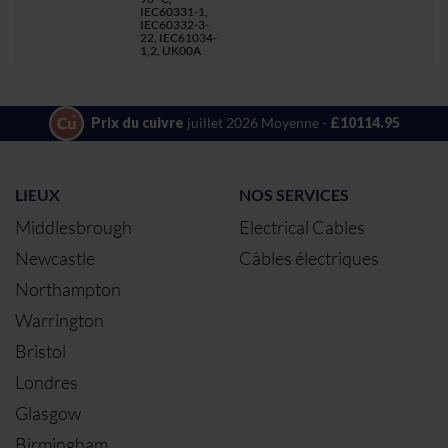
IEC60331-1,
IEC60332-3-
22, IEC61034-
1,2, UK00A
Prix du cuivre
juillet 2026 Moyenne -
£10114.95
LIEUX
NOS SERVICES
Middlesbrough
Electrical Cables
Newcastle
Câbles électriques
Northampton
Warrington
Bristol
Londres
Glasgow
Birmingham