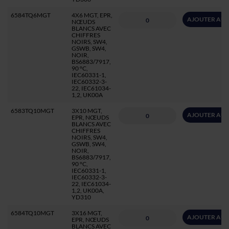
6584TQ6MGT
4X6 MGT, EPR,
AJOUTER AU 
NŒUDS
BLANCS AVEC
CHIFFRES
NOIRS, SW4,
GSWB, SW4,
NOIR,
BS6883/7917,
90 °C,
IEC60331-1,
IEC60332-3-
22, IEC61034-
1,2, UK00A
6583TQ10MGT
3X10 MGT,
AJOUTER AU 
EPR, NŒUDS
BLANCS AVEC
CHIFFRES
NOIRS, SW4,
GSWB, SW4,
NOIR,
BS6883/7917,
90 °C,
IEC60331-1,
IEC60332-3-
22, IEC61034-
1,2, UK00A,
YD310
6584TQ10MGT
3X16 MGT,
AJOUTER AU 
EPR, NŒUDS
BLANCS AVEC