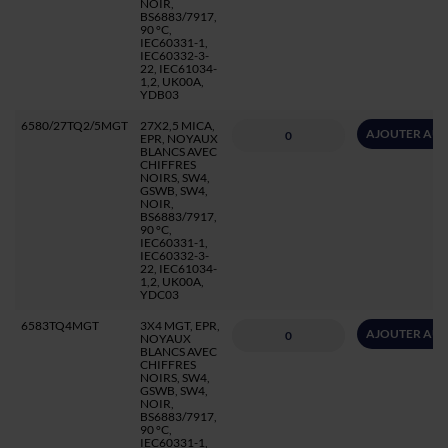
NOIR,
BS6883/7917,
90 °C,
IEC60331-1,
IEC60332-3-
22, IEC61034-
1,2, UK00A,
YDB03
6580/27TQ2/5MGT
27X2,5 MICA,
AJOUTER AU 
EPR, NOYAUX
BLANCS AVEC
CHIFFRES
NOIRS, SW4,
GSWB, SW4,
NOIR,
BS6883/7917,
90 °C,
IEC60331-1,
IEC60332-3-
22, IEC61034-
1,2, UK00A,
YDC03
6583TQ4MGT
3X4 MGT, EPR,
AJOUTER AU 
NOYAUX
BLANCS AVEC
CHIFFRES
NOIRS, SW4,
GSWB, SW4,
NOIR,
BS6883/7917,
90 °C,
IEC60331-1,