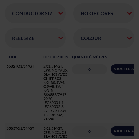
CODE
DESCRIPTION
QUANTITÉ/MÈTRES
6582TQ1/5MGT
2X1,5 MGT,
AJOUTER AU 
EPR, NOYAUX
BLANCS AVEC
CHIFFRES
NOIRS, SW4,
GSWB, SW4,
NOIR,
BS6883/7917,
90 °C,
IEC60331-1,
IEC60332-3-
22, IEC61034-
1,2, UK00A,
YD202
6583TQ1/5MGT
3X1,5 MGT,
AJOUTER AU 
EPR, NŒUDS
BLANCS AVEC