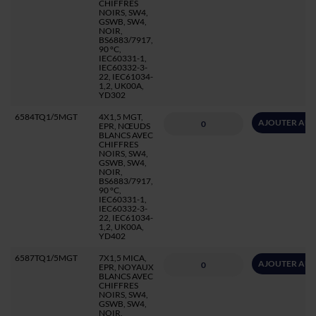
CHIFFRES
NOIRS, SW4,
GSWB, SW4,
NOIR,
BS6883/7917,
90 °C,
IEC60331-1,
IEC60332-3-
22, IEC61034-
1,2, UK00A,
YD302
6584TQ1/5MGT
4X1,5 MGT,
AJOUTER AU 
EPR, NŒUDS
BLANCS AVEC
CHIFFRES
NOIRS, SW4,
GSWB, SW4,
NOIR,
BS6883/7917,
90 °C,
IEC60331-1,
IEC60332-3-
22, IEC61034-
1,2, UK00A,
YD402
6587TQ1/5MGT
7X1,5 MICA,
AJOUTER AU 
EPR, NOYAUX
BLANCS AVEC
CHIFFRES
NOIRS, SW4,
GSWB, SW4,
NOIR,