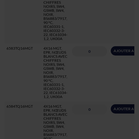
CHIFFRES
NOIRS, SW4,
GSWB, SW4,
NOIR,
BS6883/7917,
90 °C,
IEC60331-1,
IEC60332-3-
22, IEC61034-
1,2, UK00A
6583TQ16MGT
4X16 MGT,
AJOUTER AU 
EPR, NŒUDS
BLANCS AVEC
CHIFFRES
NOIRS, SW4,
GSWB, SW4,
NOIR,
BS6883/7917,
90 °C,
IEC60331-1,
IEC60332-3-
22, IEC61034-
1,2, UK00A
6584TQ16MGT
4X16 MGT,
AJOUTER AU 
EPR, NŒUDS
BLANCS AVEC
CHIFFRES
NOIRS, SW4,
GSWB, SW4,
NOIR,
BS6883/7917,
90 °C,