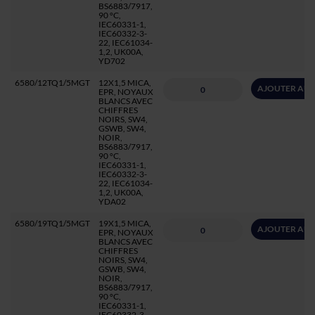
BS6883/7917,
90 °C,
IEC60331-1,
IEC60332-3-
22, IEC61034-
1,2, UK00A,
YD702
6580/12TQ1/5MGT
12X1,5 MICA,
AJOUTER AU 
EPR, NOYAUX
BLANCS AVEC
CHIFFRES
NOIRS, SW4,
GSWB, SW4,
NOIR,
BS6883/7917,
90 °C,
IEC60331-1,
IEC60332-3-
22, IEC61034-
1,2, UK00A,
YDA02
6580/19TQ1/5MGT
19X1,5 MICA,
AJOUTER AU 
EPR, NOYAUX
BLANCS AVEC
CHIFFRES
NOIRS, SW4,
GSWB, SW4,
NOIR,
BS6883/7917,
90 °C,
IEC60331-1,
IEC60332-3-