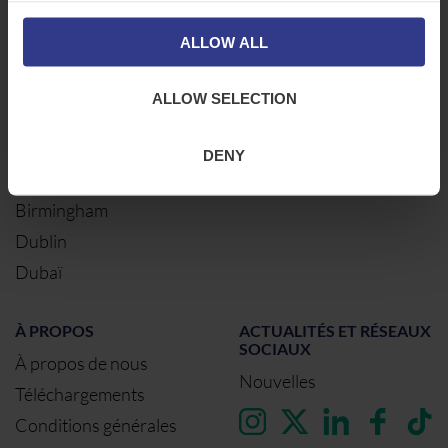
Newcastle
Câbles électriques
ALLOW ALL
Northampton
Warrington
ALLOW SELECTION
Bristol
Londres
DENY
Glasgow
Birmingham
Dublin
Dubaï
À PROPOS
ACTUALITÉS ET RÉSEAUX
SOCIAUX
À propos de nous
Nouvelles
Téléchargements
Conditions générales