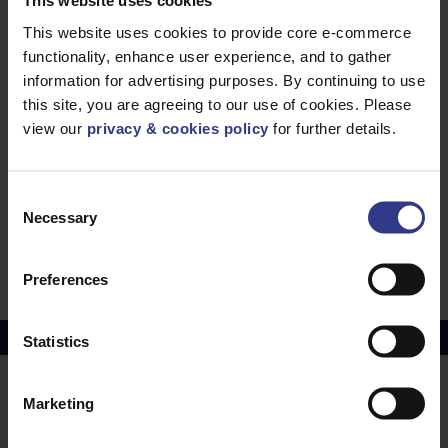
This website uses cookies
This website uses cookies to provide core e-commerce
functionality, enhance user experience, and to gather
Veuillez sélectionner un produit ci-dessous et cliquer sur le
information for advertising purposes. By continuing to use
bouton « Ajouter au devis » pour obtenir un devis.
this site, you are agreeing to our use of cookies. Please
view our
privacy & cookies policy
for further details.
CODE
DESCRIPTION
QUANTITÉ/MÈTRES
MCT50L
385 mm x 4,6
AJOUTER AU DEVIS
mm ATTACHES
DE CÂBLES
Consent
POUR
L'INDUSTRIE
Necessary
Selection
ALIMENTAIRE
BLEUES -
PAQUET DE
100
Preferences
Prix du cuivre
juillet 2026 Moyenne -
£10114.95
Statistics
Marketing
LIEUX
NOS SERVICES
Middlesbrough
Electrical Cables