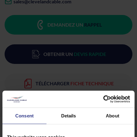
sales@clevelandcable.com
DEMANDEZ UN
RAPPEL
OBTENIR UN
DEVIS RAPIDE
TÉLÉCHARGER
FICHE TECHNIQUE
Consent
Details
About
Produits