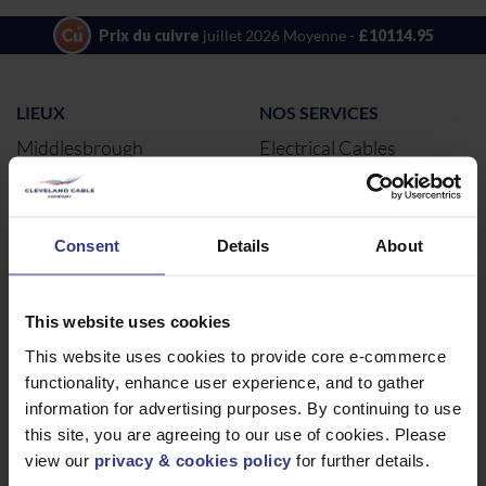
Prix du cuivre
juillet 2026 Moyenne -
£10114.95
LIEUX
NOS SERVICES
Middlesbrough
Electrical Cables
Newcastle
Câbles électriques
Northampton
Consent
Details
About
Warrington
Bristol
Londres
This website uses cookies
Glasgow
This website uses cookies to provide core e-commerce
Birmingham
functionality, enhance user experience, and to gather
information for advertising purposes. By continuing to use
Dublin
this site, you are agreeing to our use of cookies. Please
Dubaï
view our
privacy & cookies policy
for further details.