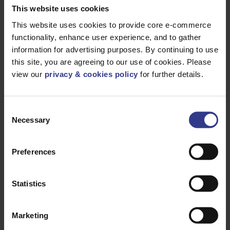
PAS5308
This website uses cookies
7355BU
1X2X24/0,2
AJOUTER AU DEVIS
This website uses cookies to provide core e-commerce
PT2,TY2,
O/SCR BLEU
functionality, enhance user experience, and to gather
PAS5308
information for advertising purposes. By continuing to use
7355BK
1X2X24/0,2
AJOUTER AU DEVIS
this site, you are agreeing to our use of cookies. Please
PT2,TY2,
O/SCR NOIR
view our
privacy & cookies policy
for further details.
PAS5308
7356BU
2X2X24/0,2
AJOUTER AU DEVIS
(QUAD)
PT2,TY2,
Consent
O/SCR BLEU
PAS5308
Necessary
Selection
7356BK
2X2X24/0,2
AJOUTER AU DEVIS
(QUAD)
PT2,TY2,
Preferences
O/SCR NOIR
PAS5308
7357BU
5X2X24/0,2
AJOUTER AU DEVIS
Statistics
PT2,TY2,
O/SCR BLEU
PAS5308
7357BK
5X2X24/0,2
Marketing
AJOUTER AU DEVIS
PT2,TY2,
O/SCR NOIR