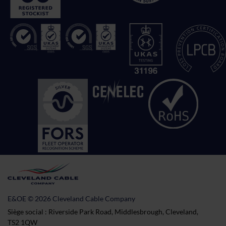
E&OE © 2026 Cleveland Cable Company
Siège social : Riverside Park Road, Middlesbrough, Cleveland,
TS2 1QW