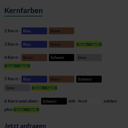
Kernfarben
2 Kern -
Blau
Braun
3 Kern -
Blau
Braun
Grün
Gelb
4 Kern -
Braun
Schwarz
Grau
Grün
Gelb
5 Kern -
Blau
Braun
Schwarz
Grau
Grün
Gelb
6 Kern und oben -
mit
zahlen
Schwarz
Weiß
plus
Grün
Gelb
Jetzt anfragen