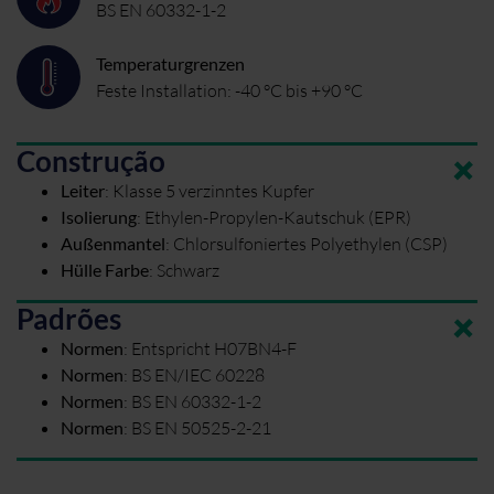
BS EN 60332-1-2
Temperaturgrenzen
Feste Installation: -40 °C bis +90 °C
Construção
Leiter
:
Klasse 5 verzinntes Kupfer
Isolierung
:
Ethylen-Propylen-Kautschuk (EPR)
Außenmantel
:
Chlorsulfoniertes Polyethylen (CSP)
Hülle Farbe
:
Schwarz
Padrões
Normen
:
Entspricht H07BN4-F
Normen
:
BS EN/IEC 60228
Normen
:
BS EN 60332-1-2
Normen
:
BS EN 50525-2-21