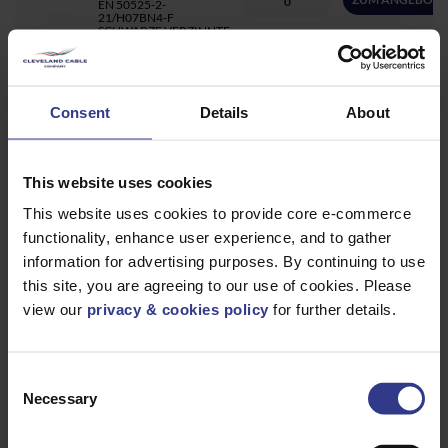
EN 50525-2-
21/H07BN4-F
SCHWARZE VERZINNTE
KUPFERLEITER
6381TQ25
1X25 EPR, CSP FLEX BS-
ZUM ANGEBOT 
EN 50525-2-
21/H07BN4-F
Consent
Details
About
SCHWARZE VERZINNTE
KUPFERLEITER –
AUSSENDURCHMESSER
12,7 – 15,8
This website uses cookies
6382TQ25
2X25 EPR,CSP FLEX BS-
ZUM ANGEBOT 
EN 50525-2-
21/H07BN4-F
This website uses cookies to provide core e-commerce
SCHWARZE VERZINNTE
KUPFERLEITER
functionality, enhance user experience, and to gather
information for advertising purposes. By continuing to use
6383TQ25
3X25 EPR,CSP FLEX BS-
ZUM ANGEBOT 
EN 50525-2-
this site, you are agreeing to our use of cookies. Please
21/H07BN4-F
SCHWARZE VERZINNTE
view our
privacy & cookies policy
for further details.
KUPFERLEITER
6384TQ25
4X25 EPR, CSP FLEX BS-
ZUM ANGEBOT 
EN 50525-2-
21/H07BN4-F
Consent
SCHWARZE VERZINNTE
Necessary
Selection
KUPFERLEITER
6385TQ25
5X25 EPR, CSP FLEX BS-
ZUM ANGEBOT 
EN 50525-2-