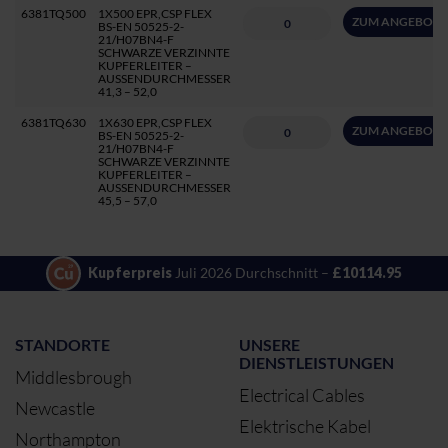
6381TQ500
1X500 EPR,CSP FLEX
ZUM ANGEBOT 
BS-EN 50525-2-
21/H07BN4-F
SCHWARZE VERZINNTE
KUPFERLEITER –
AUSSENDURCHMESSER
41,3 – 52,0
6381TQ630
1X630 EPR,CSP FLEX
ZUM ANGEBOT 
BS-EN 50525-2-
21/H07BN4-F
SCHWARZE VERZINNTE
KUPFERLEITER –
AUSSENDURCHMESSER
45,5 – 57,0
Kupferpreis
Juli 2026 Durchschnitt –
£10114.95
STANDORTE
UNSERE
DIENSTLEISTUNGEN
Middlesbrough
Electrical Cables
Newcastle
Elektrische Kabel
Northampton