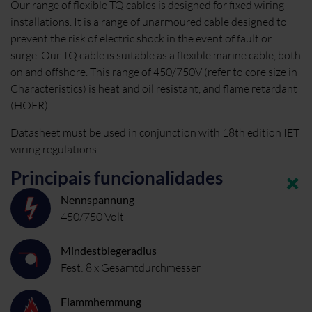
Our range of flexible TQ cables is designed for fixed wiring
installations. It is a range of unarmoured cable designed to
prevent the risk of electric shock in the event of fault or
surge. Our TQ cable is suitable as a flexible marine cable, both
on and offshore. This range of 450/750V (refer to core size in
Characteristics) is heat and oil resistant, and flame retardant
(HOFR).
Datasheet must be used in conjunction with 18th edition IET
wiring regulations.
Principais funcionalidades
Nennspannung
450/750 Volt
Mindestbiegeradius
Fest: 8 x Gesamtdurchmesser
Flammhemmung