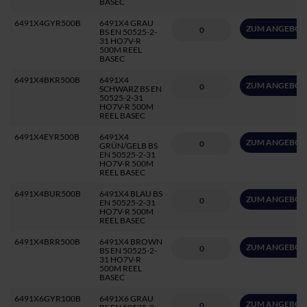
BASEC
6491X4GYR500B
6491X4 GRAU
ZUM ANGEBOT
BS EN 50525-2-
31 HO7V-R
500M REEL
BASEC
6491X4BKR500B
6491X4
ZUM ANGEBOT
SCHWARZ BS EN
50525-2-31
HO7V-R 500M
REEL BASEC
6491X4EYR500B
6491X4
ZUM ANGEBOT
GRÜN/GELB BS
EN 50525-2-31
HO7V-R 500M
REEL BASEC
6491X4BUR500B
6491X4 BLAU BS
ZUM ANGEBOT
EN 50525-2-31
HO7V-R 500M
REEL BASEC
6491X4BRR500B
6491X4 BROWN
ZUM ANGEBOT
BS EN 50525-2-
31 HO7V-R
500M REEL
BASEC
6491X6GYR100B
6491X6 GRAU
ZUM ANGEBOT