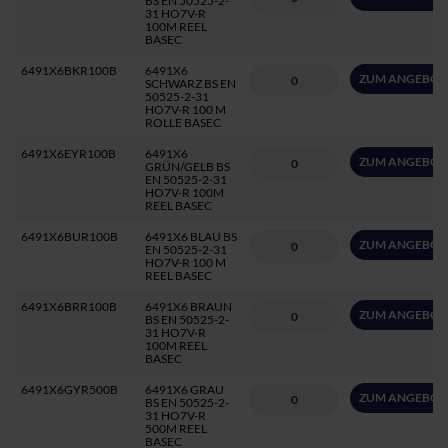
BS EN 50525-2-
31 HO7V-R
100M REEL
BASEC
6491X6BKR100B
6491X6
ZUM ANGEBOT
SCHWARZ BS EN
50525-2-31
HO7V-R 100 M
ROLLE BASEC
6491X6EYR100B
6491X6
ZUM ANGEBOT
GRÜN/GELB BS
EN 50525-2-31
HO7V-R 100M
REEL BASEC
6491X6BUR100B
6491X6 BLAU BS
ZUM ANGEBOT
EN 50525-2-31
HO7V-R 100 M
REEL BASEC
6491X6BRR100B
6491X6 BRAUN
ZUM ANGEBOT
BS EN 50525-2-
31 HO7V-R
100M REEL
BASEC
6491X6GYR500B
6491X6 GRAU
ZUM ANGEBOT
BS EN 50525-2-
31 HO7V-R
500M REEL
BASEC