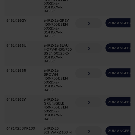
50525-2-
31/HO7V-R
BASEC
6491X16GY
6491X16 GREY
ZUM ANGEBOT
450/750 BS EN
50525-2-
31/HO7V-R
BASEC
6491X16BU
6491X16 BLAU
ZUM ANGEBOT
HO7V-R 450/750
BS EN 50525-2-
31/HO7V-R
BASEC
6491X16BR
6491X16
ZUM ANGEBOT
BROWN
450/750 BS EN
50525-2-
31/HO7V-R
BASEC
6491X16EY
6491X16
ZUM ANGEBOT
GRÜN/GELB
450/750 BS EN
50525-2-
31/HO7V-R
BASEC
6491X25BKR100
6491X25
ZUM ANGEBOT
SCHWARZ 100 M