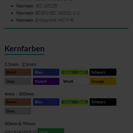
Normen
:
IEC 60228
Normen
:
BS EN/IEC 60332-1-2
Normen
:
Entspricht H07V-R
Kernfarben
1.5mm - 2.5mm
Braun
Blau
Grün
Gelb
Schwarz
Grau
Violett
Weiß
Orange
4mm - 300mm
Braun
Blau
Grün
Gelb
Schwarz
Grau
50mm & 95mm
also available in
Grün