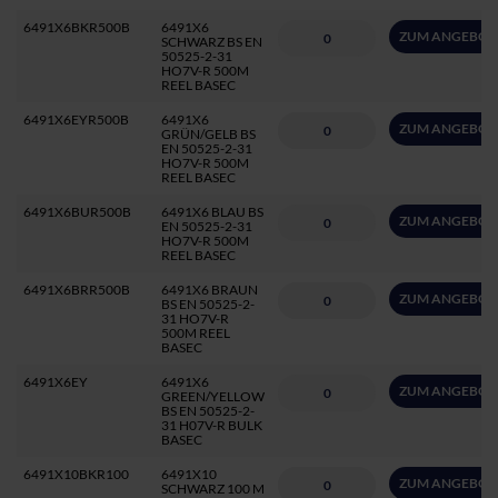
6491X6BKR500B
6491X6
ZUM ANGEBOT
SCHWARZ BS EN
50525-2-31
HO7V-R 500M
REEL BASEC
6491X6EYR500B
6491X6
ZUM ANGEBOT
GRÜN/GELB BS
EN 50525-2-31
HO7V-R 500M
REEL BASEC
6491X6BUR500B
6491X6 BLAU BS
ZUM ANGEBOT
EN 50525-2-31
HO7V-R 500M
REEL BASEC
6491X6BRR500B
6491X6 BRAUN
ZUM ANGEBOT
BS EN 50525-2-
31 HO7V-R
500M REEL
BASEC
6491X6EY
6491X6
ZUM ANGEBOT
GREEN/YELLOW
BS EN 50525-2-
31 H07V-R BULK
BASEC
6491X10BKR100
6491X10
ZUM ANGEBOT
SCHWARZ 100 M