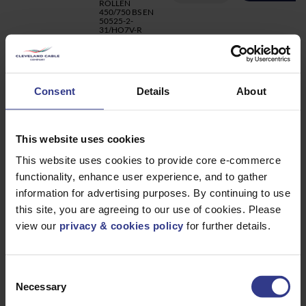
ROLLEN
450/750 BS EN
50525-2-
31/HO7V-R
BASEC
6491X10GYR100
6491X10 GREY
ZUM ANGEBOT
100M REELS
450/750 BS EN
50525-2-
Consent
Details
About
31/HO7V-R
BASEC
6491X10BUR100
6491X10 BLAU
ZUM ANGEBOT
HO7V-R
This website uses cookies
450/750V BS EN
50525-2-31
This website uses cookies to provide core e-commerce
100M REELS
BASEC
functionality, enhance user experience, and to gather
6491X10BRR100
6491X10
information for advertising purposes. By continuing to use
ZUM ANGEBOT
BRAUN 100 M
this site, you are agreeing to our use of cookies. Please
ROLLEN
450/750 BS EN
view our
privacy & cookies policy
for further details.
50525-2-
31/HO7V-R
BASEC
6491X10EYR100
6491X10
ZUM ANGEBOT
Consent
GRÜN/GELB 100
M REELS
Necessary
Selection
450/750 BS EN
50525-2-