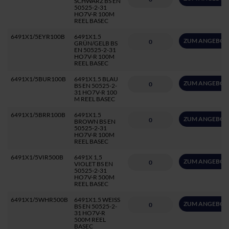
SCHWARZ BS EN
50525-2-31
HO7V-R 100M
REEL BASEC
6491X1/5EYR100B
6491X1.5
ZUM ANGEBOT
GRÜN/GELB BS
EN 50525-2-31
HO7V-R 100M
REEL BASEC
6491X1/5BUR100B
6491X1.5 BLAU
ZUM ANGEBOT
BS EN 50525-2-
31 HO7V-R 100
M REEL BASEC
6491X1/5BRR100B
6491X1.5
ZUM ANGEBOT
BROWN BS EN
50525-2-31
HO7V-R 100M
REEL BASEC
6491X1/5VIR500B
6491X 1,5
ZUM ANGEBOT
VIOLET BS EN
50525-2-31
HO7V-R 500M
REEL BASEC
6491X1/5WHR500B
6491X1.5 WEISS
ZUM ANGEBOT
BS EN 50525-2-
31 HO7V-R
500M REEL
BASEC