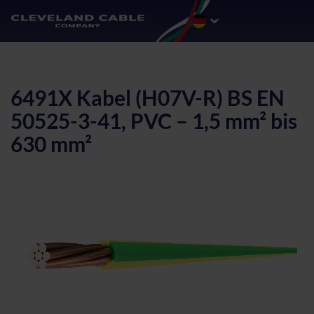
6491X Kabel (H07V-R) BS EN
50525-3-41, PVC – 1,5 mm² bis
630 mm²