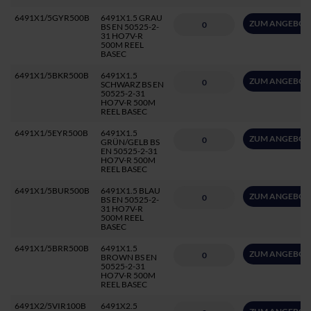
6491X1/5GYR500B
6491X1.5 GRAU
ZUM ANGEBOT
BS EN 50525-2-
31 HO7V-R
500M REEL
BASEC
6491X1/5BKR500B
6491X1.5
ZUM ANGEBOT
SCHWARZ BS EN
50525-2-31
HO7V-R 500M
REEL BASEC
6491X1/5EYR500B
6491X1.5
ZUM ANGEBOT
GRÜN/GELB BS
EN 50525-2-31
HO7V-R 500M
REEL BASEC
6491X1/5BUR500B
6491X1.5 BLAU
ZUM ANGEBOT
BS EN 50525-2-
31 HO7V-R
500M REEL
BASEC
6491X1/5BRR500B
6491X1.5
ZUM ANGEBOT
BROWN BS EN
50525-2-31
HO7V-R 500M
REEL BASEC
6491X2/5VIR100B
6491X2.5