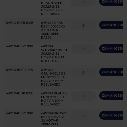
ZUM ANGEBOT
BRAUN BS EN
50525-2-31
HO7V-R 500M
REEL BASEC
6491X4GYR100B
6491X4 GRAU
ZUM ANGEBOT
BS EN 50525-2-
31 HO7V-R
100M REEL
BASEC
6491X4BKR100B
6491X4
ZUM ANGEBOT
SCHWARZ BS EN
50525-2-31
HO7V-R 100 M
ROLLE BASEC
6491X4EYR100B
6491X4
ZUM ANGEBOT
GRÜN/GELB BS
EN 50525-2-31
HO7V-R 100M
REEL BASEC
6491X4BUR100B
6491X4 BLAU BS
ZUM ANGEBOT
EN 50525-2-31
HO7V-R 100M
REEL BASEC
6491X4BRR100B
6491X4 BROWN
ZUM ANGEBOT
BS EN 50525-2-
31 HO7V-R
100M REEL