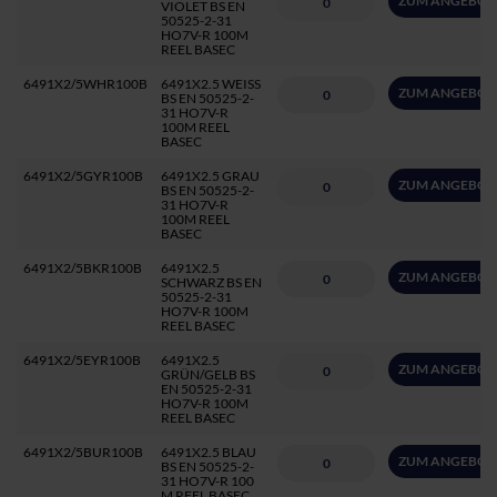
ZUM ANGEBOT
VIOLET BS EN
50525-2-31
HO7V-R 100M
REEL BASEC
6491X2/5WHR100B
6491X2.5 WEISS
ZUM ANGEBOT
BS EN 50525-2-
31 HO7V-R
100M REEL
BASEC
6491X2/5GYR100B
6491X2.5 GRAU
ZUM ANGEBOT
BS EN 50525-2-
31 HO7V-R
100M REEL
BASEC
6491X2/5BKR100B
6491X2.5
ZUM ANGEBOT
SCHWARZ BS EN
50525-2-31
HO7V-R 100M
REEL BASEC
6491X2/5EYR100B
6491X2.5
ZUM ANGEBOT
GRÜN/GELB BS
EN 50525-2-31
HO7V-R 100M
REEL BASEC
6491X2/5BUR100B
6491X2.5 BLAU
ZUM ANGEBOT
BS EN 50525-2-
31 HO7V-R 100
M REEL BASEC