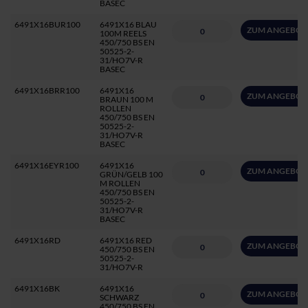
BASEC
6491X16BUR100
6491X16 BLAU
ZUM ANGEBOT
100M REELS
450/750 BS EN
50525-2-
31/HO7V-R
BASEC
6491X16BRR100
6491X16
ZUM ANGEBOT
BRAUN 100 M
ROLLEN
450/750 BS EN
50525-2-
31/HO7V-R
BASEC
6491X16EYR100
6491X16
ZUM ANGEBOT
GRÜN/GELB 100
M ROLLEN
450/750 BS EN
50525-2-
31/HO7V-R
BASEC
6491X16RD
6491X16 RED
ZUM ANGEBOT
450/750 BS EN
50525-2-
31/HO7V-R
6491X16BK
6491X16
ZUM ANGEBOT
SCHWARZ
450/750 BS EN