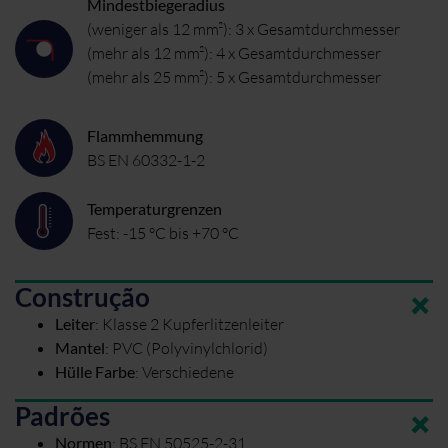
Mindestbiegeradius
(weniger als 12 mm²): 3 x Gesamtdurchmesser
(mehr als 12 mm²): 4 x Gesamtdurchmesser
(mehr als 25 mm²): 5 x Gesamtdurchmesser
Flammhemmung
BS EN 60332-1-2
Temperaturgrenzen
Fest: -15 °C bis +70 °C
Construção
Leiter
:
Klasse 2 Kupferlitzenleiter
Mantel
:
PVC (Polyvinylchlorid)
Hülle Farbe
:
Verschiedene
Padrões
Normen
:
BS EN 50525-2-31