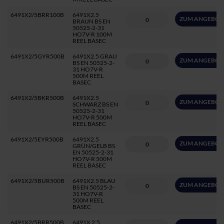
6491X2/5BRR100B
6491X2.5
ZUM ANGEBOT
BRAUN BS EN
50525-2-31
HO7V-R 100M
REEL BASEC
6491X2/5GYR500B
6491X2.5 GRAU
ZUM ANGEBOT
BS EN 50525-2-
31 HO7V-R
500M REEL
BASEC
6491X2/5BKR500B
6491X2.5
ZUM ANGEBOT
SCHWARZ BS EN
50525-2-31
HO7V-R 500M
REEL BASEC
6491X2/5EYR500B
6491X2.5
ZUM ANGEBOT
GRÜN/GELB BS
EN 50525-2-31
HO7V-R 500M
REEL BASEC
6491X2/5BUR500B
6491X2.5 BLAU
ZUM ANGEBOT
BS EN 50525-2-
31 HO7V-R
500M REEL
BASEC
6491X2/5BRR500B
6491X 2,5