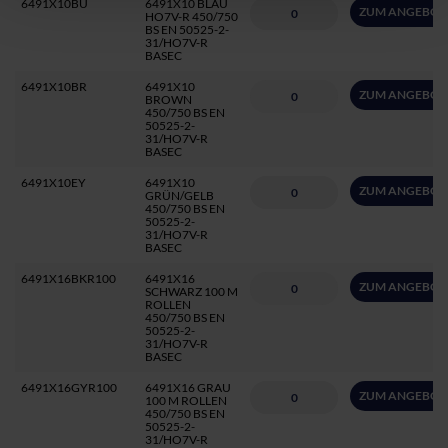
6491X10BU
6491X10 BLAU
ZUM ANGEBOT
HO7V-R 450/750
BS EN 50525-2-
31/HO7V-R
BASEC
6491X10BR
6491X10
ZUM ANGEBOT
BROWN
450/750 BS EN
50525-2-
31/HO7V-R
BASEC
6491X10EY
6491X10
ZUM ANGEBOT
GRÜN/GELB
450/750 BS EN
50525-2-
31/HO7V-R
BASEC
6491X16BKR100
6491X16
ZUM ANGEBOT
SCHWARZ 100 M
ROLLEN
450/750 BS EN
50525-2-
31/HO7V-R
BASEC
6491X16GYR100
6491X16 GRAU
ZUM ANGEBOT
100 M ROLLEN
450/750 BS EN
50525-2-
31/HO7V-R