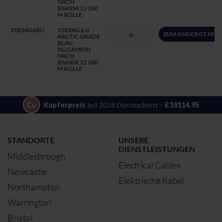
NACH
BS6004:12 100
M ROLLE
3183AG6BU
3183AG 6.0
ZUM ANGEBOT HIN
ARCTIC GRADE
BLAU,
ALLGEMEIN
NACH
BS6004:12 100
M ROLLE
Kupferpreis
Juli 2026 Durchschnitt –
£10114.95
STANDORTE
UNSERE
DIENSTLEISTUNGEN
Middlesbrough
Electrical Cables
Newcastle
Elektrische Kabel
Northampton
Warrington
Bristol