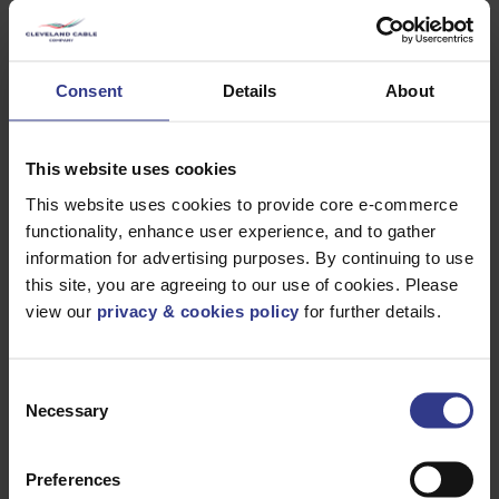
Produkte
Consent
Details
About
Bitte wählen Sie unten ein Produkt aus und klicken Sie auf die
Schaltfläche „Zum Angebot hinzufügen”, um ein Angebot zu
erhalten.
This website uses cookies
This website uses cookies to provide core e-commerce
functionality, enhance user experience, and to gather
information for advertising purposes. By continuing to use
this site, you are agreeing to our use of cookies. Please
view our
privacy & cookies policy
for further details.
CODE
BESCHREIBUNG
MENGE/METER
Consent
3183AG1/5YW
3183AG 1,5
Necessary
ZUM ANGEBOT HIN
Selection
ARCTIC GRADE
GELB BS6004:12
100 M ROLLE
Preferences
3183AG1/5BU
3183AG 1,5
ZUM ANGEBOT HIN
ARCTIC GRADE