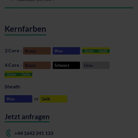
Kernfarben
3 Core -
Braun
Blau
Grün
Gelb
4 Core -
Braun
Schwarz
Grau
Grün
Gelb
Sheath
or
Blau
Gelb
Jetzt anfragen
+44 1642 241 133