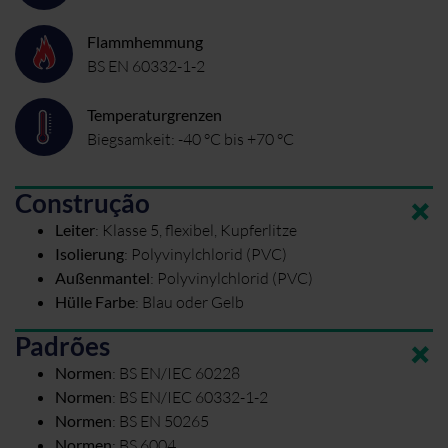
Flammhemmung
BS EN 60332-1-2
Temperaturgrenzen
Biegsamkeit: -40 °C bis +70 °C
Construção
Leiter
:
Klasse 5, flexibel, Kupferlitze
Isolierung
:
Polyvinylchlorid (PVC)
Außenmantel
:
Polyvinylchlorid (PVC)
Hülle Farbe
:
Blau oder Gelb
Padrões
Normen
:
BS EN/IEC 60228
Normen
:
BS EN/IEC 60332-1-2
Normen
:
BS EN 50265
Normen
:
BS 6004