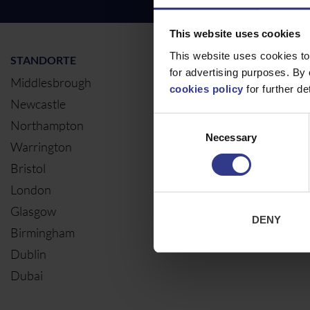
This website uses cookies
This website uses cookies to
STANDORTE
UNSERE DIE
for advertising purposes. By 
Middlesbrough
Electrical Ca
cookies policy
for further det
Newcastle
Elektrische 
Consent
Northampton
Necessary
Selection
Warrington
Bristol
London
Glasgow
DENY
Birmingham
Dublin
Dubai