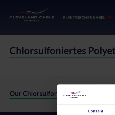
ELEKTRISCHES KABEL
Chlorsulfoniertes Polye
Our Chlorsulfoniertes Polyethylen
Consent