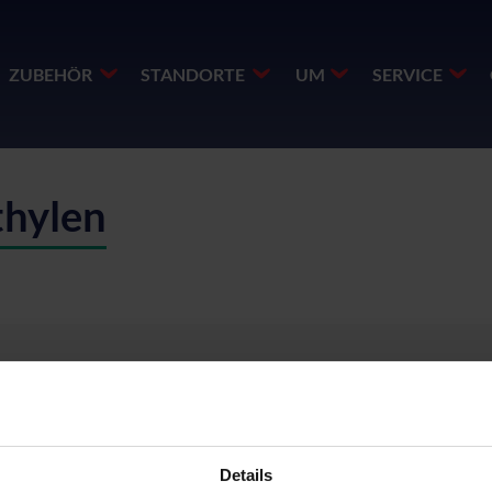
ZUBEHÖR
STANDORTE
UM
SERVICE
thylen
Details