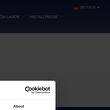
DEUTSCH
QA-LABOR
METALLPREISE
About