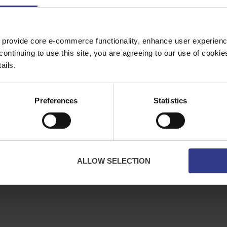
Kupferpreis
Juli 2026 Durchschnitt –
£10114.95
 provide core e-commerce functionality, enhance user experience
NSTLEISTUNGEN
UM
continuing to use this site, you are agreeing to our use of cooki
bles
Über uns
ails.
Kabel
Downloads
Allgemeine Geschäftsbedi
Preferences
Statistics
Privatsphäre
Kontaktieren Sie uns
Kekse
CPR-konform
ALLOW SELECTION