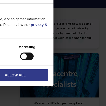
, and to gather information
NEUIGKEITEN & SOZIALES
es. Please view our
privacy &
Nachricht
ngungen
Marketing
ALLOW ALL