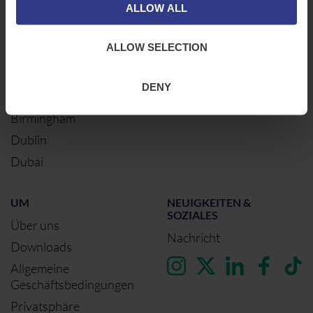
Elektrische Kabel
ALLOW ALL
Northampton
Warrington
ALLOW SELECTION
Bristol
London
DENY
Glasgow
Birmingham
Dublin
Dubai
UM
NEUIGKEITEN &
SOZIALES
Über uns
Nachricht
Downloads
Allgemeine
Geschäftsbedingungen
Privatsphäre