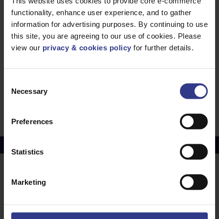
This website uses cookies to provide core e-commerce
functionality, enhance user experience, and to gather
information for advertising purposes. By continuing to use
Bitte wählen Sie unten ein Produkt aus und klicken Sie auf die
this site, you are agreeing to our use of cookies. Please
Schaltfläche „Zum Angebot hinzufügen”, um ein Angebot zu
view our
privacy & cookies policy
for further details.
erhalten.
CODE
BESCHREIBUNG
MENGE/METER
Consent
MCT50L
Necessary
385 mm x 4,6 mm
Selection
ZUM ANGEBOT H
KABELBINDER FÜR DIE
LEBENSMITTELINDUSTRIE
BLAU – 100ER-PACK
Preferences
Kupferpreis
Juli 2026 Durchschnitt –
£10114.95
Statistics
STANDORTE
UNSERE
Marketing
DIENSTLEISTUNGEN
Middlesbrough
Electrical Cables
Newcastle