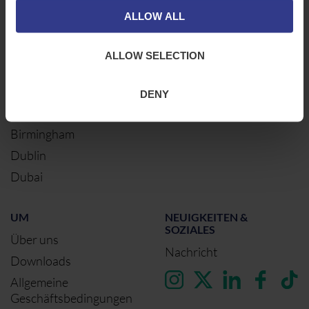
Newcastle
ALLOW ALL
Elektrische Kabel
Northampton
Warrington
ALLOW SELECTION
Bristol
London
DENY
Glasgow
Birmingham
Dublin
Dubai
UM
NEUIGKEITEN &
SOZIALES
Über uns
Nachricht
Downloads
Allgemeine
Geschäftsbedingungen