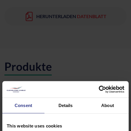
HERUNTERLADEN
DATENBLATT
Produkte
Bitte wählen Sie unten ein Produkt aus und klicken Sie auf die
Schaltfläche „Zum Angebot hinzufügen”, um ein Angebot zu
erhalten.
Consent
Details
About
CODE
BESCHREIBUNG
MENGE/METER
ZV/G
ZV VERTIKALE
ZUM ANGEBOT 
This website uses cookies
SCHARNIERVERBINDUNGEN