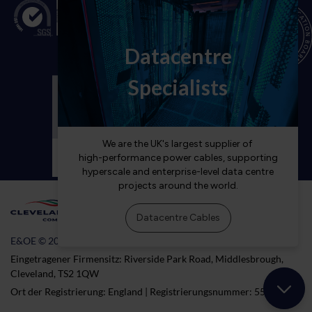
E&OE © 2026 Cleveland Cable Company
Eingetragener Firmensitz: Riverside Park Road, Middlesbrough,
Cleveland, TS2 1QW
Ort der Registrierung: England | Registrierungsnummer: 5538824