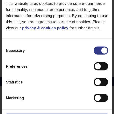
This website uses cookies to provide core e-commerce
ZJ/G
ZJ HALTERUNGEN
ZUM ANGEBOT 
functionality, enhance user experience, and to gather
information for advertising purposes. By continuing to use
ZH/G
ZH BIEGSAME
ZUM ANGEBOT 
VERBINDUNGSSTÜCKE (PRO
this site, you are agreeing to our use of cookies. Please
PAAR)
view our
privacy & cookies policy
for further details.
ZF/G
ZF HALTECLIP
ZUM ANGEBOT 
Consent
ZC/G
ZC COUPLERS HDG (PRO
ZUM ANGEBOT 
PAAR)
Necessary
Selection
PLFEB
PLFEB ERDUNTLITZEN
ZUM ANGEBOT 
Preferences
Kupferpreis
Juli 2026 Durchschnitt –
£10114.95
Statistics
Marketing
STANDORTE
UNSERE
DIENSTLEISTUNGEN
Middlesbrough
Electrical Cables