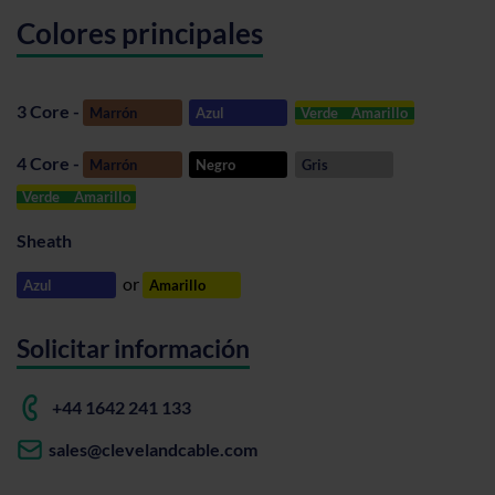
Colores principales
3 Core -
Marrón
Azul
Verde
Amarillo
4 Core -
Marrón
Negro
Gris
Verde
Amarillo
Sheath
or
Azul
Amarillo
Solicitar información
+44 1642 241 133
sales@clevelandcable.com