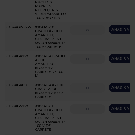
NÚCLEOS
MARRÓN,
NEGRO, GRIS,
VERDE/AMARILLO
100 M BOBINA
3184AG2/5YW
3184AG 6.0
AÑADIR A P
GRADO ÁRTICO
AMARILLO,
GENERALMENTE
SEGÚN BS6004:12
100M CARRETE
3183AG4YW
3183AG 4 GRADO
AÑADIR A P
ÁRTICO
AMARILLO
BS6004:12
CARRETE DE 100
M
3183AG4BU
3183AG 4 ARCTIC
AÑADIR A P
GRADE AZUL
BS6004:12 100 M
CARRETE
3183AG6YW
3183AG 6.0
AÑADIR A P
GRADO ÁRTICO
AMARILLO,
GENERALMENTE
SEGÚN BS6004:12
100 M DE
CARRETE