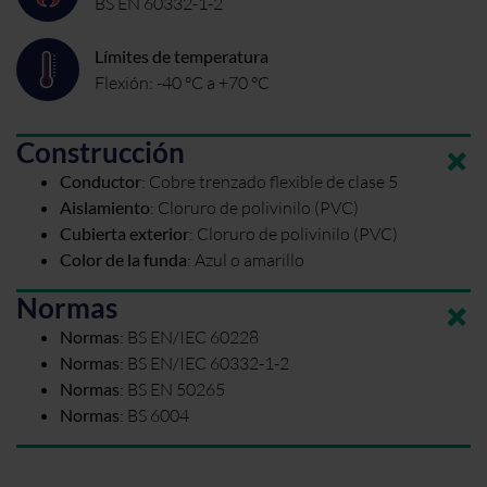
BS EN 60332-1-2
Límites de temperatura
Flexión: -40 °C a +70 °C
Construcción
Conductor
:
Cobre trenzado flexible de clase 5
Aislamiento
:
Cloruro de polivinilo (PVC)
Cubierta exterior
:
Cloruro de polivinilo (PVC)
Color de la funda
:
Azul o amarillo
Normas
Normas
:
BS EN/IEC 60228
Normas
:
BS EN/IEC 60332-1-2
Normas
:
BS EN 50265
Normas
:
BS 6004