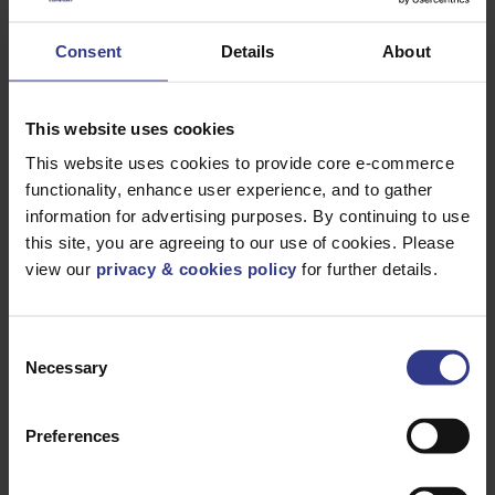
Seleccione un producto a continuación y haga clic en el botón
«Añadir a presupuesto» para obtener un presupuesto.
Consent
Details
About
This website uses cookies
This website uses cookies to provide core e-commerce
functionality, enhance user experience, and to gather
information for advertising purposes. By continuing to use
this site, you are agreeing to our use of cookies. Please
view our
privacy & cookies policy
for further details.
CÓDIGO
DESCRIPCIÓN
CANTIDAD/METROS
3183AG1/5YW
3183AG 1,5
AÑADIR A P
GRADO ÁRTICO
AMARILLO
Consent
BS6004:12
CARRETE DE 100
Necessary
Selection
M
3183AG1/5BU
3183AG 1,5
AÑADIR A P
ARCTIC GRADE
Preferences
AZUL BS6004:12
100 M CARRETE
3184AG1/5YW
3184AG 1,5