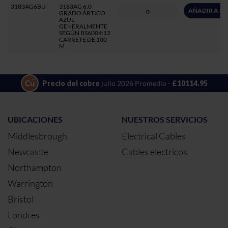
3183AG6BU
3183AG 6.0
AÑADIR A P
GRADO ÁRTICO
AZUL,
GENERALMENTE
SEGÚN BS6004:12
CARRETE DE 100
M
Precio del cobre
julio 2026 Promedio -
£10114.95
UBICACIONES
NUESTROS SERVICIOS
Middlesbrough
Electrical Cables
Newcastle
Cables electricos
Northampton
Warrington
Bristol
Londres