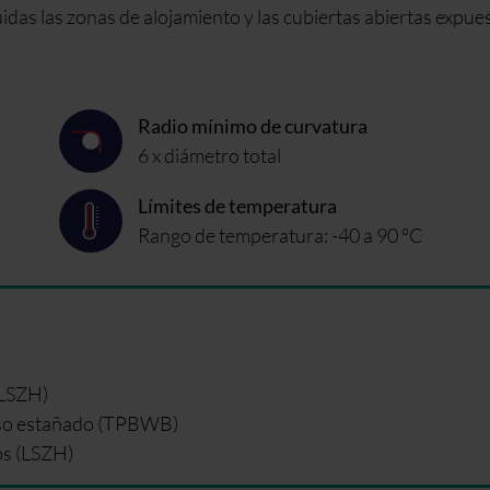
das las zonas de alojamiento y las cubiertas abiertas expues
Radio mínimo de curvatura
6 x diámetro total
Límites de temperatura
Rango de temperatura: -40 a 90 °C
(LSZH)
oso estañado (TPBWB)
os (LSZH)