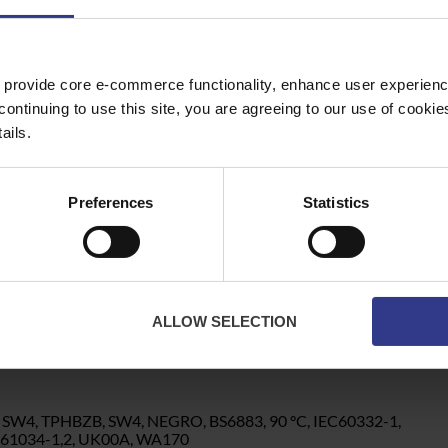
W4, TPHBZB, SW4, NEGRO, BS6883, 90 °C, IEC60332-1,
EC61034-1,2, UK00A, WA110
 provide core e-commerce functionality, enhance user experience
continuing to use this site, you are agreeing to our use of cooki
ails.
W4, TPHBZB, SW4, NEGRO, BS6883, 90 °C, IEC60332-1,
EC61034-1,2, UK00A, WA125
Preferences
Statistics
W4, TPHBZB, SW4, NEGRO, BS6883, 90 °C, IEC60332-1,
EC61034-1,2, UK00A, WA135
ALLOW SELECTION
W4, TPHBZB, SW4, NEGRO, BS6883, 90 °C, IEC60332-1,
EC61034-1,2, UK00A, WA150
W4, TPHBZB, SW4, NEGRO, BS6883, 90 °C, IEC60332-1,
EC61034-1,2, UK00A, WA170