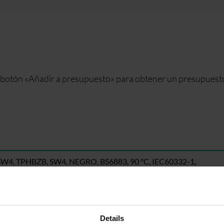
el botón «Añadir a presupuesto» para obtener un presupuest
4, TPHBZB, SW4, NEGRO, BS6883, 90 °C, IEC60332-1,
EC61034-1,2, UK00A, WA106
W4, TPHBZB, SW4, NEGRO, BS6883, 90 °C, IEC60332-1,
EC61034-1,2, UK00A, WA110
Details