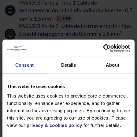
PAS5308 Parte 2, Tipo 1 Cable de
instrumentación, blindado individualmente - 0,5
mm² a 1,5 mm²
PDF
PAS5308 Parte 2, cable de instrumentación tipo
2 con blindaje general: de 0,5 mm² a 2,5 mm².
PDF
PAS5308 Parte 2, cable de instrumentación tipo
2, apantallado individualmente - 0,5 mm² a 1,5
Consent
Details
About
mm².
PDF
Cable flexible 318*Y: H05VV-F, PVC, de 0,5 mm²
a 4 mm².
PDF
This website uses cookies
Cable de comunicación PROFIBUS BS EN/IEC
This website uses cookies to provide core e-commerce
61158
PDF
functionality, enhance user experience, and to gather
EN 50288-7 - RE-2X(st)Y PiMF Cable de
information for advertising purposes. By continuing to use
comunicaciones y control PVC ICAT
PDF
this site, you are agreeing to our use of cookies. Please
BS EN50288-7RE-2X(st)Y PiMF Cable de
view our
privacy & cookies policy
for further details.
comunicaciones y control PVC CAT
PDF