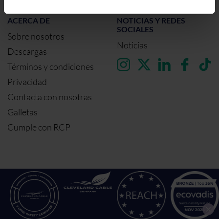
ACERCA DE
NOTICIAS Y REDES
SOCIALES
Sobre nosotros
Noticias
Descargas
Términos y condiciones
Privacidad
Contacta con nosotras
Galletas
Cumple con RCP