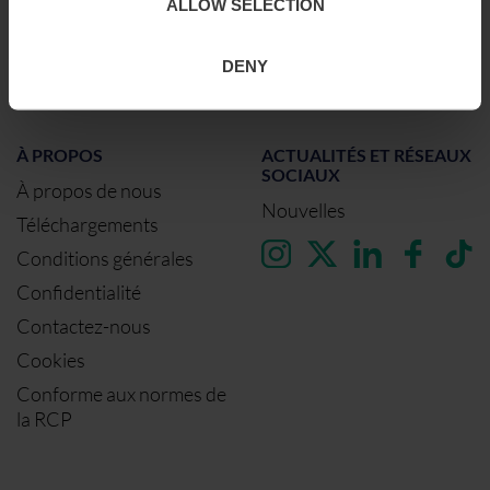
ALLOW SELECTION
Birmingham
Dublin
DENY
Dubaï
À PROPOS
ACTUALITÉS ET RÉSEAUX
SOCIAUX
À propos de nous
Nouvelles
Téléchargements
Conditions générales
Confidentialité
Contactez-nous
Cookies
Conforme aux normes de
la RCP