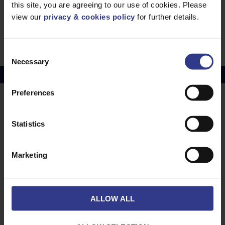
PDF
this site, you are agreeing to our use of cookies. Please
BS EN50288-7RE-2X(st)Y Câble de
view our
privacy & cookies policy
for further details.
communication et de commande PiMF PVC CAT
PDF
Consent
Necessary
Selection
Prix du cuivre
juillet 2026 Moyenne -
£10114.95
Preferences
LIEUX
NOS SERVICES
Statistics
Middlesbrough
Electrical Cables
Newcastle
Câbles électriques
Marketing
Northampton
Warrington
Bristol
ALLOW ALL
Londres
Glasgow