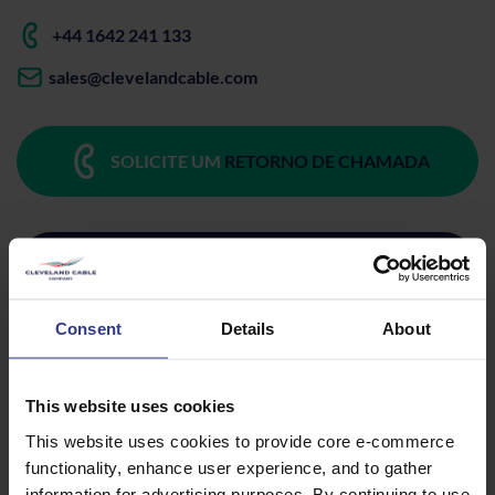
+44 1642 241 133
sales@clevelandcable.com
SOLICITE UM
RETORNO DE CHAMADA
OBTER
COTAÇÃO RÁPIDA
Consent
Details
About
DESCARREGAR
FICHA TÉCNICA
This website uses cookies
This website uses cookies to provide core e-commerce
functionality, enhance user experience, and to gather
information for advertising purposes. By continuing to use