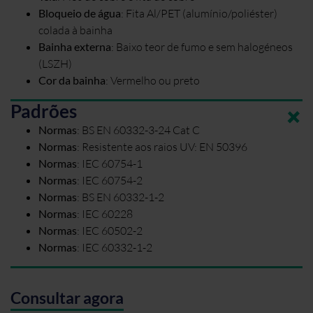
Bloqueio de água
:
Fita Al/PET (alumínio/poliéster)
colada à bainha
Bainha externa
:
Baixo teor de fumo e sem halogéneos
(LSZH)
Cor da bainha
:
Vermelho ou preto
Padrões
Normas
:
BS EN 60332-3-24 Cat C
Normas
:
Resistente aos raios UV: EN 50396
Normas
:
IEC 60754-1
Normas
:
IEC 60754-2
Normas
:
BS EN 60332-1-2
Normas
:
IEC 60228
Normas
:
IEC 60502-2
Normas
:
IEC 60332-1-2
Consultar agora