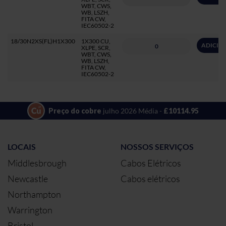
WBT, CWS,
WB, LSZH,
FITA CW,
IEC60502-2
18/30N2XS(FL)H1X300
1X300 CU,
ADICIO
XLPE, SCR,
WBT, CWS,
WB, LSZH,
FITA CW,
IEC60502-2
Preço do cobre
julho 2026 Média -
£10114.95
LOCAIS
NOSSOS SERVIÇOS
Middlesbrough
Cabos Elétricos
Newcastle
Cabos elétricos
Northampton
Warrington
Bristol