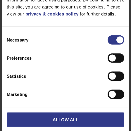
this site, you are agreeing to our use of cookies. Please
Produtos
view our
privacy & cookies policy
for further details.
Consent
Selecione um produto abaixo e clique no botão Adicionar à
Necessary
Selection
cotação para obter uma cotação.
Preferences
Statistics
CÓDIGO
DESCRIÇÃO
QUANTIDADE/METROS
18/30N2XS(FL)H1X50
1X50 CU,
ADICIO
XLPE, SCR,
Marketing
WBT, CWS,
WB, LSZH,
FITA CW,
IEC60502-2
18/30N2XS(FL)H1X70
1X70 CU,
ALLOW ALL
ADICIO
XLPE, SCR,
WBT, CWS,
WB, LSZH,