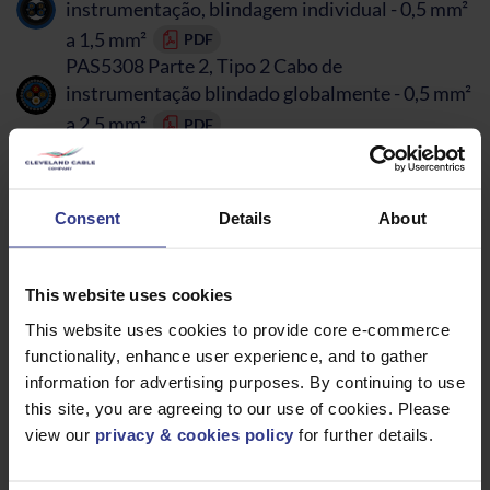
instrumentação, blindagem individual - 0,5 mm²
a 1,5 mm²
PDF
PAS5308 Parte 2, Tipo 2 Cabo de
instrumentação blindado globalmente - 0,5 mm²
a 2,5 mm²
PDF
PAS5308 Parte 2, Cabo de instrumentação Tipo
2, blindado individualmente - 0,5 mm² a 1,5 mm²
PDF
Consent
Details
About
Cabo flexível 318*Y - H05VV-F, PVC - 0,5 mm² a
4 mm²
PDF
Cabo de comunicação PROFIBUS BS EN/IEC
This website uses cookies
61158
PDF
This website uses cookies to provide core e-commerce
EN 50288-7 - RE-2X(st)Y PiMF Cabo de
functionality, enhance user experience, and to gather
comunicação e controlo PVC ICAT
PDF
information for advertising purposes. By continuing to use
BS EN50288-7RE-2X(st)Y PiMF Cabo de
this site, you are agreeing to our use of cookies. Please
view our
privacy & cookies policy
for further details.
comunicação e controlo PVC CAT
PDF