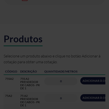
Produtos
Selecione um produto abaixo e clique no botão Adicionar à
cotação para obter uma cotação.
CÓDIGO
DESCRIÇÃO
QUANTIDADE/METROS
75SA2
75S A2
ADICIONAR À CO
PRENDEDOR
DE CABOS - PK
DE 1
75A2
75 A2
ADICIONAR À CO
PRENDEDOR
DE CABOS - PK
DE 1