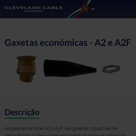
Gaxetas económicas - A2 e A2F
Descrição
As gaxetas de latão A2 e A2F são gaxetas industriais de
vedação única adequadas para todos os tipos de cabos não