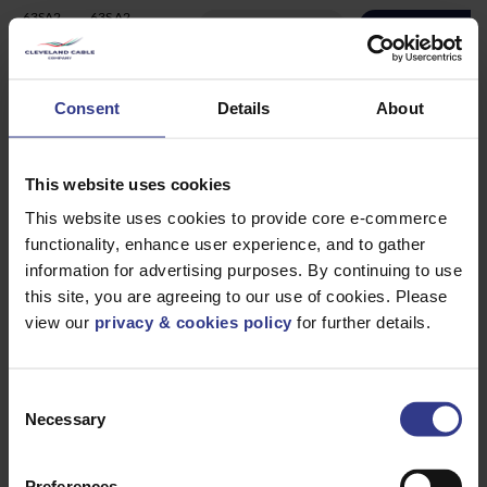
63SA2
63S A2
ADICIONAR À CO
PRENDEDOR
DE CABOS - PK
DE 1
63A2
63 A2
ADICIONAR À CO
Consent
Details
About
PRENDEDOR
DE CABOS - PK
DE 1
50SA2
50S A2
ADICIONAR À CO
This website uses cookies
PRENDEDOR
DE CABOS - PK
DE 1
This website uses cookies to provide core e-commerce
functionality, enhance user experience, and to gather
50A2
50 A2
ADICIONAR À CO
PRENSADO DE
information for advertising purposes. By continuing to use
CABO - PK DE 1
this site, you are agreeing to our use of cookies. Please
40A2
40 A2
ADICIONAR À CO
view our
privacy & cookies policy
for further details.
PRENDEDOR
DE CABOS -
PACOTE DE 1
32A2
32 A2 PRENSAS
ADICIONAR À CO
Consent
DE CABO -
PACOTE DE 2
Necessary
Selection
25A2
25 A2
ADICIONAR À CO
PRENDEDORES
DE CABOS -
Preferences