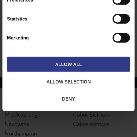
PACOTE DE 2
20SA2
20S A2
ADICIONAR À CO
PRENDEDORES
DE CABOS -
Statistics
PACOTE DE 2
20A2
20 A2
ADICIONAR À CO
PRENDEDORES
Marketing
DE CABOS -
PACOTE DE 2
20/16A2
20/16 A2
ADICIONAR À CO
CABLE GLANDS
- PK OF 2
ALLOW ALL
ALLOW SELECTION
Preço do cobre
julho 2026 Média -
£10114.95
DENY
LOCAIS
NOSSOS SERVIÇOS
Middlesbrough
Cabos Elétricos
Newcastle
Cabos elétricos
Northampton