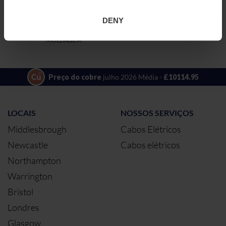
ISP1RESIN
1,2 LITROS
ADICIONAR À C
PC5581
DENY
RESINA DE
POLIURETANO
PARA
MOLDAGEM
Preço do cobre
julho 2026 Média -
£10114.95
LOCAIS
NOSSOS SERVIÇOS
Middlesbrough
Cabos Elétricos
Newcastle
Cabos elétricos
Northampton
Warrington
Bristol
Londres
Glasgow