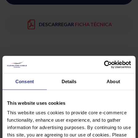
DESCARREGAR
FICHA TÉCNICA
Produtos
Consent
Details
About
Selecione um produto abaixo e clique no botão Adicionar à
This website uses cookies
cotação para obter uma cotação.
This website uses cookies to provide core e-commerce
CÓDIGO
DESCRIÇÃO
QUANTIDADE/METROS
functionality, enhance user experience, and to gather
information for advertising purposes. By continuing to use
ST6
JUNTA DE
ADICIONAR À C
CABO RETO 6
this site, you are agreeing to our use of cookies. Please