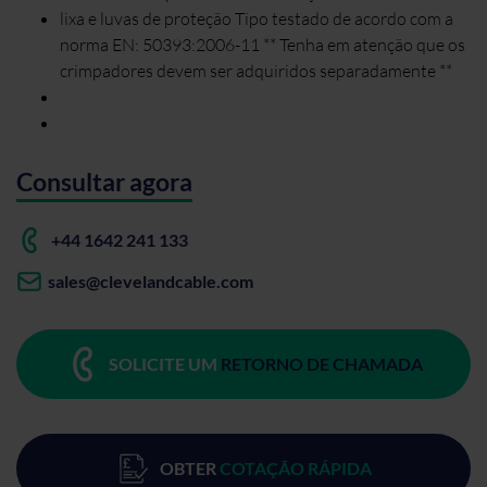
lixa e luvas de proteção Tipo testado de acordo com a
norma EN: 50393:2006-11 ** Tenha em atenção que os
crimpadores devem ser adquiridos separadamente **
Consultar agora
+44 1642 241 133
sales@clevelandcable.com
SOLICITE UM
RETORNO DE CHAMADA
OBTER
COTAÇÃO RÁPIDA