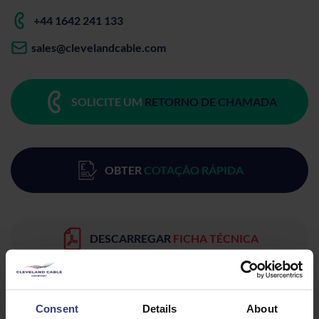
+44 1642 241 133
sales@clevelandcable.com
SOLICITE UM
RETORNO DE CHAMADA
OBTER
COTAÇÃO RÁPIDA
DESCARREGAR
FICHA TÉCNICA
Consent
Details
About