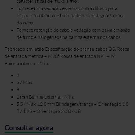
características de "fluxo a frio".
Fornece uma vedação externa contra dilúvio para
impedir a entrada de humidade na blindagem/trança
do cabo.
Fornece retenção do cabo e vedação com baixa emissão
de fumo e halogéneos na bainha externa dos cabos.
Fabricado em latão Especificação do prensa-cabos OS: Rosca
de entrada métrica – M20² Rosca de entrada NPT – ½"
Bainha interna – Mín.
3
5 / Máx.
8
1 mm Bainha externa – Mín.
5 5 / Máx. 12 0 mm Blindagem/trança – Orientação 1 0
8 / 1 25 – Orientação 2 0 0 / 0 8
Consultar agora