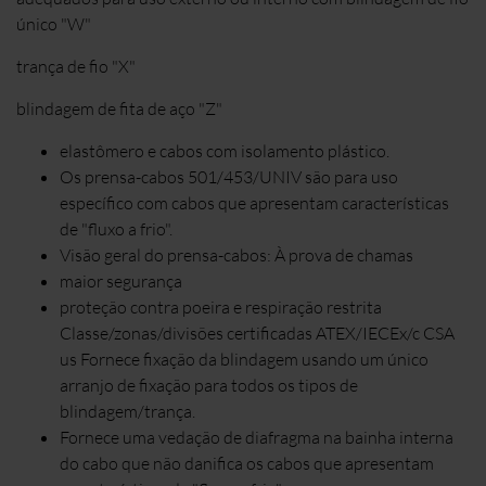
único "W"
trança de fio "X"
blindagem de fita de aço "Z"
elastômero e cabos com isolamento plástico.
Os prensa-cabos 501/453/UNIV são para uso
específico com cabos que apresentam características
de "fluxo a frio".
Visão geral do prensa-cabos: À prova de chamas
maior segurança
proteção contra poeira e respiração restrita
Classe/zonas/divisões certificadas ATEX/IECEx/c CSA
us Fornece fixação da blindagem usando um único
arranjo de fixação para todos os tipos de
blindagem/trança.
Fornece uma vedação de diafragma na bainha interna
do cabo que não danifica os cabos que apresentam