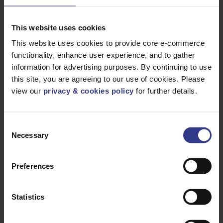
Produtos
This website uses cookies
This website uses cookies to provide core e-commerce
functionality, enhance user experience, and to gather
Selecione um produto abaixo e clique no botão Adicionar à
information for advertising purposes. By continuing to use
cotação para obter uma cotação.
this site, you are agreeing to our use of cookies. Please
view our
privacy & cookies policy
for further details.
CÓDIGO
DESCRIÇÃO
QUANTIDADE/METROS
501/453/UNIV OT
501/453/UNIV/OT
ADICI
E1FW GLAND DE
CABO - 20S
Consent
Necessary
Selection
501/453/UNIV
501/453/UNIV/OST
ADICI
OST
E1FW GLAND DE
CABO - 20SS
Preferences
501/453/UNIV CT
501/453/UNIV/CT
ADICI
E1FW
PRENDEDOR DE
CABOS - 32
Statistics
501/453/UNIV BT
501/453/UNIV/BT
ADICI
E1FW
PRENDEDOR DE
CABOS - 25